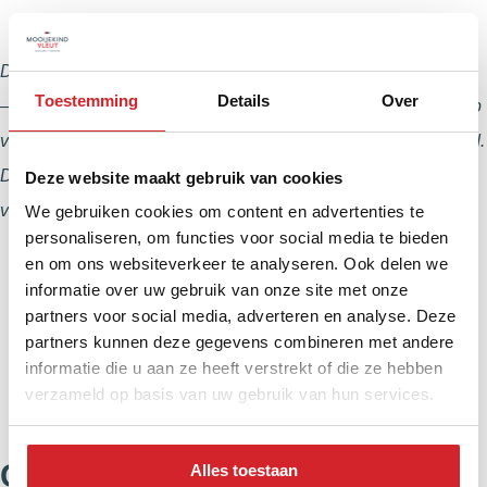
Deze kwartaalcijfers zijn op basis van marktdata van brainbay
Toestemming
Details
Over
– dochteronderneming van de NVM – gegenereerd met behulp
van AI. Aan deze cijfers kunnen geen rechten worden ontleend.
De cijfers zijn bedoeld voor verkennende doeleinden en
Deze website maakt gebruik van cookies
vormen geen vervanging voor officiële financiële rapportages.
We gebruiken cookies om content en advertenties te
personaliseren, om functies voor social media te bieden
en om ons websiteverkeer te analyseren. Ook delen we
informatie over uw gebruik van onze site met onze
partners voor social media, adverteren en analyse. Deze
partners kunnen deze gegevens combineren met andere
informatie die u aan ze heeft verstrekt of die ze hebben
verzameld op basis van uw gebruik van hun services.
Cijfers van komend kwartaal
Alles toestaan