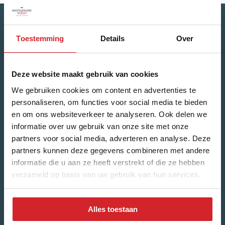
Toestemming
Details
Over
Maandelijks de laatste update rondom de
huizenmarkt?
Deze website maakt gebruik van cookies
Naam
*
We gebruiken cookies om content en advertenties te
personaliseren, om functies voor social media te bieden
Voornaam
en om ons websiteverkeer te analyseren. Ook delen we
informatie over uw gebruik van onze site met onze
partners voor social media, adverteren en analyse. Deze
Achternaam
partners kunnen deze gegevens combineren met andere
informatie die u aan ze heeft verstrekt of die ze hebben
verzameld op basis van uw gebruik van hun services.
E-mailadres
*
Alles toestaan