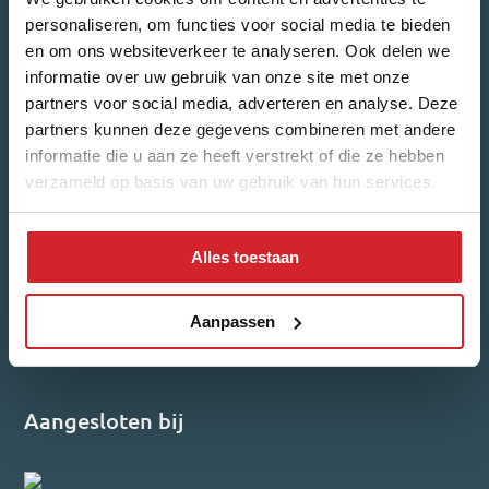
personaliseren, om functies voor social media te bieden
en om ons websiteverkeer te analyseren. Ook delen we
informatie over uw gebruik van onze site met onze
partners voor social media, adverteren en analyse. Deze
Welk nieuws ontvang je graag?
partners kunnen deze gegevens combineren met andere
Woonnieuws
Nieuwbouw-updates
informatie die u aan ze heeft verstrekt of die ze hebben
verzameld op basis van uw gebruik van hun services.
Ik ga akkoord met het
privacybeleid
.
Alles toestaan
Inschrijven
Reviews
Aanpassen
4,7/5
540 reviews
Aangesloten bij