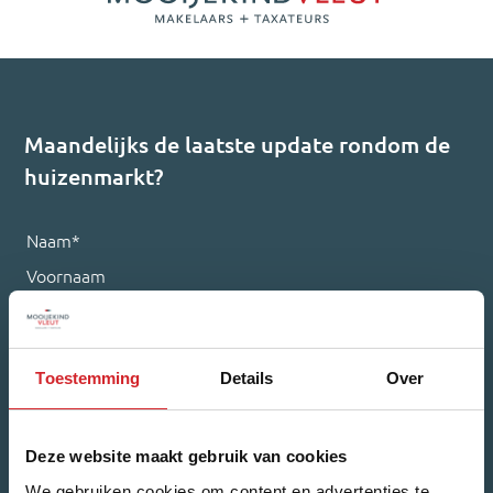
Maandelijks de laatste update rondom de
huizenmarkt?
Naam
*
Voornaam
Achternaam
Toestemming
Details
Over
Deze website maakt gebruik van cookies
E-mailadres
*
We gebruiken cookies om content en advertenties te