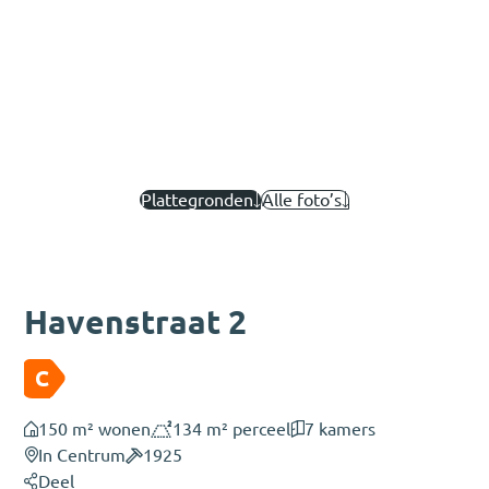
Plattegronden
Alle foto’s
Havenstraat 2
C
150 m² wonen
134 m² perceel
7 kamers
In Centrum
1925
Deel