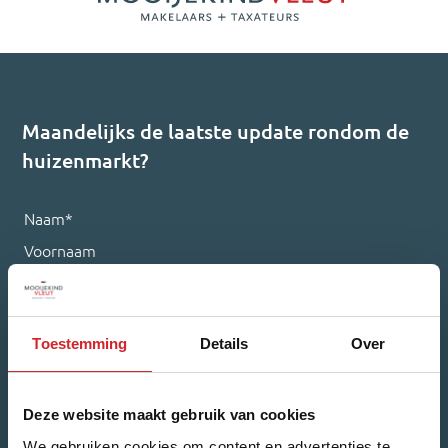
Maandelijks de laatste update rondom de
huizenmarkt?
Naam
*
Voornaam
Achternaam
Toestemming
Details
Over
Deze website maakt gebruik van cookies
E-mailadres
*
We gebruiken cookies om content en advertenties te