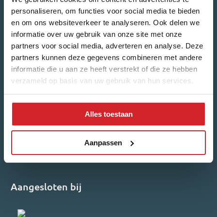
personaliseren, om functies voor social media te bieden
en om ons websiteverkeer te analyseren. Ook delen we
informatie over uw gebruik van onze site met onze
partners voor social media, adverteren en analyse. Deze
Welk nieuws ontvang je graag?
partners kunnen deze gegevens combineren met andere
Woonnieuws
Nieuwbouw-updates
informatie die u aan ze heeft verstrekt of die ze hebben
verzameld op basis van uw gebruik van hun services.
Ik ga akkoord met het
privacybeleid
.
Alles toestaan
Inschrijven
Reviews
Aanpassen
4,7/5
540 reviews
Aangesloten bij