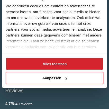
We gebruiken cookies om content en advertenties te
personaliseren, om functies voor social media te bieden
en om ons websiteverkeer te analyseren. Ook delen we
informatie over uw gebruik van onze site met onze
Email Address
*
partners voor social media, adverteren en analyse. Deze
partners kunnen deze gegevens combineren met andere
informatie die u aan ze heeft verstrekt of die ze hebben
verzameld op basis van uw gebruik van hun services.
What kind of news would you like to receive?
Housing updates
New built updates
Alles toestaan
I have read, and agree to the
Privacy Policy
Aanpassen
Submit
Reviews
4,7/5
540 reviews