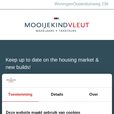
Woningen
Oosterduinweg 236
Keep up to date on the housing market &
new builds!
Name
*
First Name
Toestemming
Details
Over
Deze website maakt gebruik van cookies
Last Name