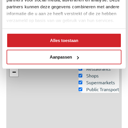
twee-onder-een-kap
partners kunnen deze gegevens combineren met andere
vrijstaand
informatie die u aan ze heeft verstrekt of die ze hebben
verzameld op basis van uw gebruik van hun services.
appartementen
Alles toestaan
Amenities nearby
Aanpassen
School
+
Restaurants
−
Shops
Supermarkets
Public Transport