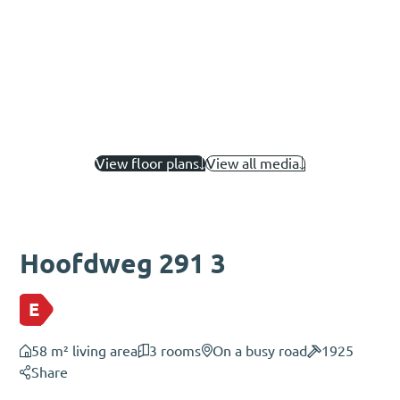
View floor plans
View all media
Hoofdweg 291 3
E
58 m² living area
3 rooms
On a busy road
1925
Share