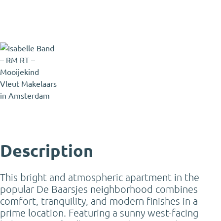
Isabelle Band
Partner - Certified Estate Agent
and Certified Appraiser - Expat
Broker
Isabelle@mooijekindvleut.nl
020 - 800 23 83
Description
This bright and atmospheric apartment in the
popular De Baarsjes neighborhood combines
comfort, tranquility, and modern finishes in a
prime location. Featuring a sunny west-facing