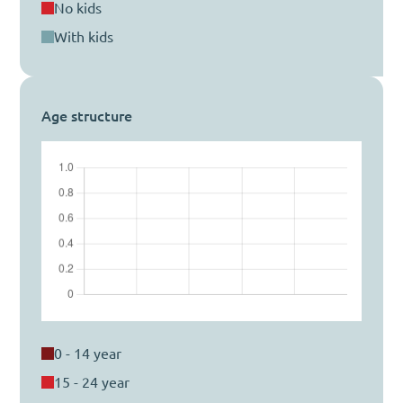
no kids
with kids
Age structure
0 - 14 year
15 - 24 year