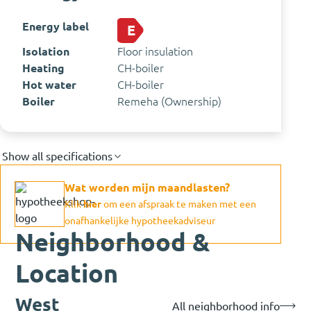
Energy label
E
Isolation
Floor insulation
Heating
CH-boiler
Hot water
CH-boiler
Boiler
Remeha (Ownership)
Show all specifications
Wat worden mijn maandlasten?
Klik
hier
om een afspraak te maken met een
onafhankelijke hypotheekadviseur
Neighborhood &
Location
West
All neighborhood info