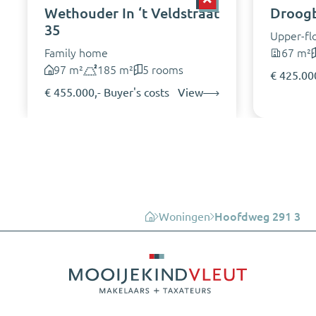
Wethouder In ‘t Veldstraat
Droogb
35
Upper-fl
Family home
67 m²
97 m²
185 m²
5 rooms
€ 425.000
€ 455.000,- Buyer's costs
View
Woningen
Hoofdweg 291 3