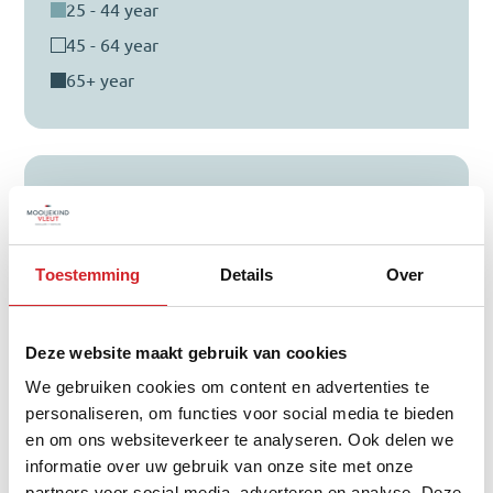
25 - 44 year
45 - 64 year
65+ year
Distribution of property type
Toestemming
Details
Over
Deze website maakt gebruik van cookies
We gebruiken cookies om content en advertenties te
personaliseren, om functies voor social media te bieden
tussenwoning
en om ons websiteverkeer te analyseren. Ook delen we
informatie over uw gebruik van onze site met onze
hoekwoning
partners voor social media, adverteren en analyse. Deze