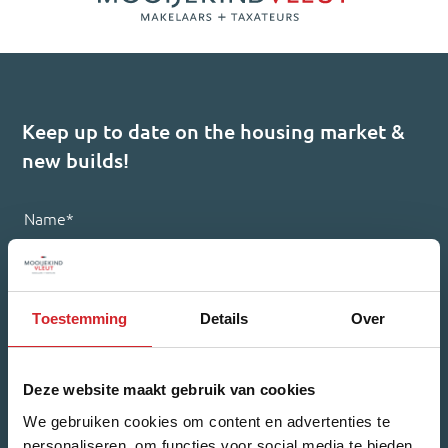
Keep up to date on the housing market &
new builds!
Name
*
First Name
Toestemming
Details
Over
Last Name
Deze website maakt gebruik van cookies
We gebruiken cookies om content en advertenties te
Email Address
*
personaliseren, om functies voor social media te bieden