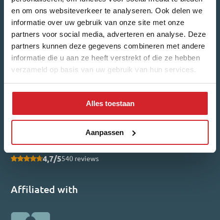
en om ons websiteverkeer te analyseren. Ook delen we
informatie over uw gebruik van onze site met onze
partners voor social media, adverteren en analyse. Deze
partners kunnen deze gegevens combineren met andere
What kind of news would you like to receive?
informatie die u aan ze heeft verstrekt of die ze hebben
Housing updates
New built updates
verzameld op basis van uw gebruik van hun services.
I have read, and agree to the
Privacy Policy
Alles toestaan
Submit
Reviews
Aanpassen
4,7/5
540 reviews
Affiliated with