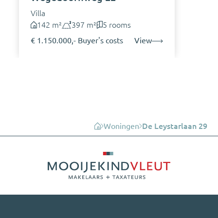
Villa
142 m²
397 m²
5 rooms
€ 1.150.000,- Buyer's costs
View
Woningen
De Leystarlaan 29