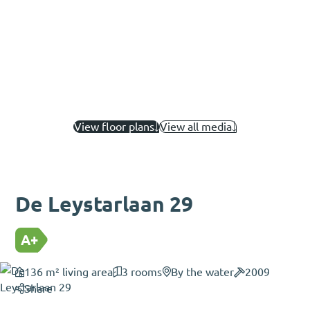
View floor plans
View all media
De Leystarlaan 29
A+
136 m² living area
3 rooms
By the water
2009
Share