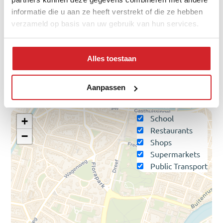
hoekwoning
informatie die u aan ze heeft verstrekt of die ze hebben
twee-onder-een-kap
verzameld op basis van uw gebruik van hun services.
vrijstaand
appartementen
Alles toestaan
Amenities nearby
Aanpassen
School
+
Restaurants
−
Shops
Supermarkets
Public Transport