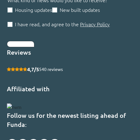
What kind of news would you like to receive?
Housing updates
New built updates
I have read, and agree to the
Privacy Policy
Submit
Reviews
4,7/5
540 reviews
Affiliated with
Follow us for the newest listing ahead of
Funda: