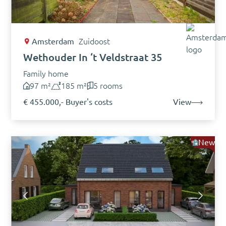
Amsterdam
Zuidoost
Wethouder In ‘t Veldstraat 35
Family home
97 m²
185 m²
5 rooms
€ 455.000,- Buyer's costs
View
New