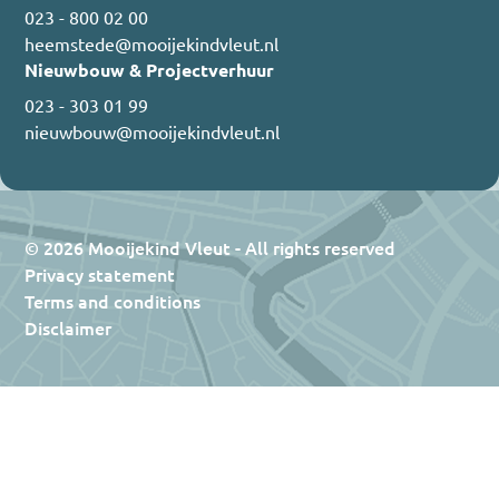
023 - 800 02 00
heemstede@mooijekindvleut.nl
Nieuwbouw & Projectverhuur
023 - 303 01 99
nieuwbouw@mooijekindvleut.nl
© 2026 Mooijekind Vleut - All rights reserved
Privacy statement
Terms and conditions
Disclaimer