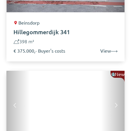
Beinsdorp
Hillegommerdijk 341
398 m²
€ 375.000,- Buyer's costs
View
New