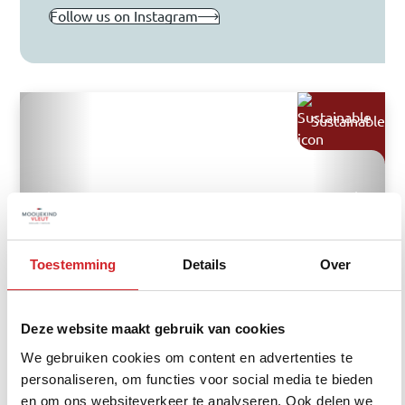
Follow us on Instagram
Sustainable
Toestemming
Details
Over
Nieuw-Vennep
Deze website maakt gebruik van cookies
La Traviataplantsoen 7
We gebruiken cookies om content en advertenties te
personaliseren, om functies voor social media te bieden
Family home
en om ons websiteverkeer te analyseren. Ook delen we
122 m²
114 m²
5 rooms