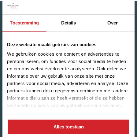
Toestemming
Details
Over
Keep up to date on the housing market &
new builds!
Deze website maakt gebruik van cookies
Name
*
We gebruiken cookies om content en advertenties te
personaliseren, om functies voor social media te bieden
First Name
en om ons websiteverkeer te analyseren. Ook delen we
informatie over uw gebruik van onze site met onze
partners voor social media, adverteren en analyse. Deze
Last Name
partners kunnen deze gegevens combineren met andere
informatie die u aan ze heeft verstrekt of die ze hebben
verzameld op basis van uw gebruik van hun services.
Email Address
*
Alles toestaan