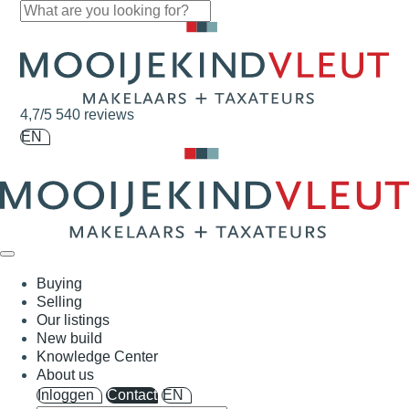
Skip navigation
4,7/5
540 reviews
EN
Buying
Selling
Our listings
New build
Knowledge Center
About us
Inloggen
Contact
EN