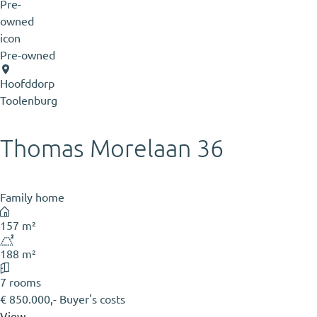
Pre-owned
Hoofddorp
Toolenburg
Thomas Morelaan 36
Family home
157 m²
188 m²
7 rooms
€ 850.000,- Buyer's costs
View