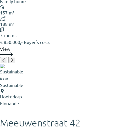
Family home
157 m²
188 m²
7 rooms
€ 850.000,- Buyer's costs
View
Sustainable
Hoofddorp
Floriande
Meeuwenstraat 42