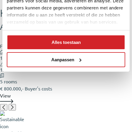
partners voor social media, adverteren en analyse. Deze
partners kunnen deze gegevens combineren met andere
Koning Willem-
informatie die u aan ze heeft verstrekt of die ze hebben
verzameld op basis van uw gebruik van hun services.
Alexanderplantsoen 25
Alles toestaan
Family home
136 m²
Aanpassen
150 m²
5 rooms
€ 800.000,- Buyer's costs
View