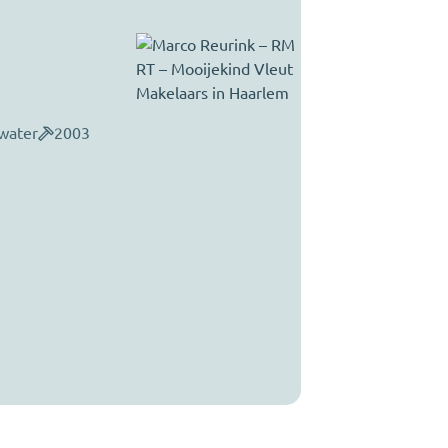
p
Marco Reur
Registered Est
marco@mooijekindvl
023 - 303 34 84
 water
2003