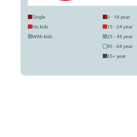
single
0 - 14 year
no kids
15 - 24 year
with kids
25 - 44 year
45 - 64 year
65+ year