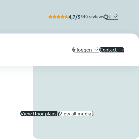
4,7/5
EN
540 reviews
Inloggen
Contact
View floor plans
View all media