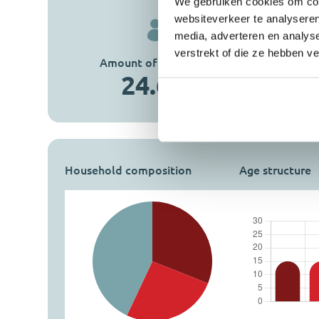
We gebruiken cookies om cont
websiteverkeer te analyseren
media, adverteren en analys
verstrekt of die ze hebben v
Amount of inhabitants
Amount of homes
24.690
9.582
Household composition
Age structure