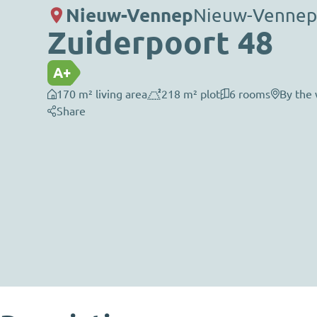
Nieuw-Vennep
Nieuw-Venne
Zuiderpoort 48
A+
170 m² living area
218 m² plot
6 rooms
By the
Share