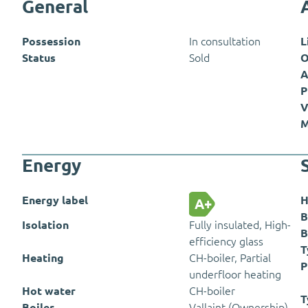
General
Possession
In consultation
L
Status
Sold
O
A
P
V
M
Energy
Energy label
H
A+
B
Isolation
Fully insulated, High-
B
efficiency glass
T
Heating
CH-boiler, Partial
P
underfloor heating
Hot water
CH-boiler
T
Boiler
Vallaint (Ownership)