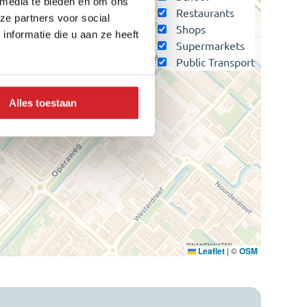
 media te bieden en om ons
Restaurants
ze partners voor social
Shops
nformatie die u aan ze heeft
Supermarkets
Public Transport
Alles toestaan
Leaflet
|
©
OSM