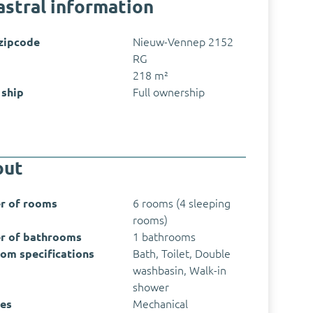
stral information
 zipcode
Nieuw-Vennep 2152
RG
218 m²
ship
Full ownership
out
r of rooms
6 rooms (4 sleeping
rooms)
r of bathrooms
1 bathrooms
om specifications
Bath, Toilet, Double
washbasin, Walk-in
shower
ies
Mechanical