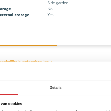
Side garden
arage
No
xternal storage
Yes
hankelijke hypotheekadviseur
ion
Details
Amenities nearb
All neighborhood info
 van cookies