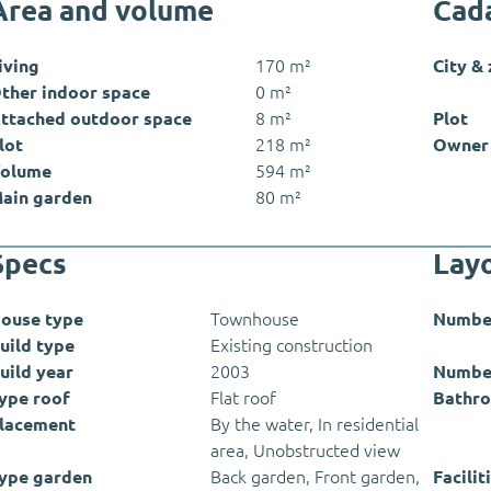
Area and volume
Cada
iving
170 m²
City &
ther indoor space
0 m²
ttached outdoor space
8 m²
Plot
lot
218 m²
Owner 
olume
594 m²
ain garden
80 m²
Specs
Lay
ouse type
Townhouse
Numbe
uild type
Existing construction
uild year
2003
Numbe
ype roof
Flat roof
Bathro
lacement
By the water, In residential
area, Unobstructed view
ype garden
Back garden, Front garden,
Facilit