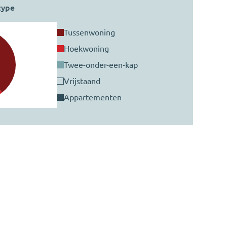
type
tussenwoning
hoekwoning
twee-onder-een-kap
vrijstaand
appartementen