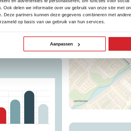
+
ent en advertenties te personaliseren, om functies voor social
. Ook delen we informatie over uw gebruik van onze site met on
−
e. Deze partners kunnen deze gegevens combineren met andere i
erzameld op basis van uw gebruik van hun services.
Average WOZ value
486.333
Aanpassen