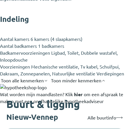
Indeling
Aantal kamers
6 kamers (4 slaapkamers)
Aantal badkamers
1 badkamers
Badkamervoorzieningen
Ligbad, Toilet, Dubbele wastafel,
Inloopdouche
Voorzieningen
Mechanische ventilatie, Tv kabel, Schuifpui,
Dakraam, Zonnepanelen, Natuurlijke ventilatie Verdiepingen
Toon alle kenmerken
Toon minder kenmerken
Wat worden mijn maandlasten?
Klik
hier
om een afspraak te
Buurt & ligging
maken met een onafhankelijke hypotheekadviseur
Nieuw-Vennep
Alle buurtinfo