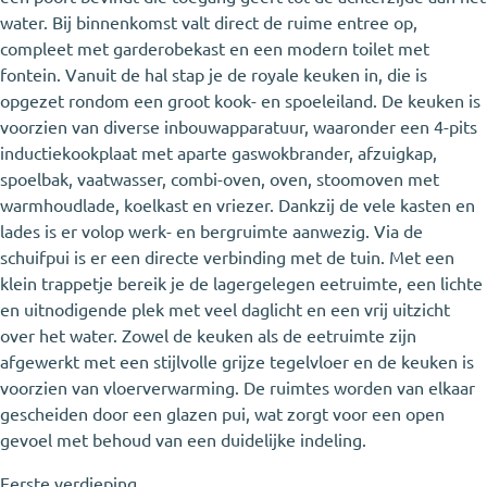
water. Bij binnenkomst valt direct de ruime entree op,
compleet met garderobekast en een modern toilet met
fontein. Vanuit de hal stap je de royale keuken in, die is
opgezet rondom een groot kook- en spoeleiland. De keuken is
voorzien van diverse inbouwapparatuur, waaronder een 4-pits
inductiekookplaat met aparte gaswokbrander, afzuigkap,
spoelbak, vaatwasser, combi-oven, oven, stoomoven met
warmhoudlade, koelkast en vriezer. Dankzij de vele kasten en
lades is er volop werk- en bergruimte aanwezig. Via de
schuifpui is er een directe verbinding met de tuin. Met een
klein trappetje bereik je de lagergelegen eetruimte, een lichte
en uitnodigende plek met veel daglicht en een vrij uitzicht
over het water. Zowel de keuken als de eetruimte zijn
afgewerkt met een stijlvolle grijze tegelvloer en de keuken is
voorzien van vloerverwarming. De ruimtes worden van elkaar
gescheiden door een glazen pui, wat zorgt voor een open
gevoel met behoud van een duidelijke indeling.
Eerste verdieping