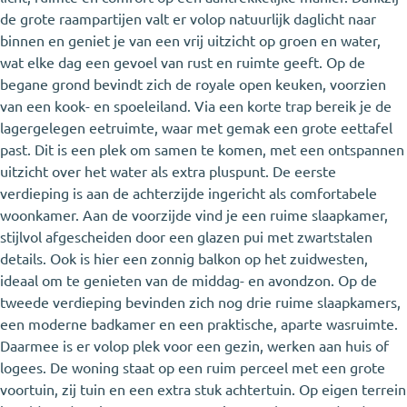
de grote raampartijen valt er volop natuurlijk daglicht naar
binnen en geniet je van een vrij uitzicht op groen en water,
wat elke dag een gevoel van rust en ruimte geeft. Op de
begane grond bevindt zich de royale open keuken, voorzien
van een kook- en spoeleiland. Via een korte trap bereik je de
lagergelegen eetruimte, waar met gemak een grote eettafel
past. Dit is een plek om samen te komen, met een ontspannen
uitzicht over het water als extra pluspunt. De eerste
verdieping is aan de achterzijde ingericht als comfortabele
woonkamer. Aan de voorzijde vind je een ruime slaapkamer,
stijlvol afgescheiden door een glazen pui met zwartstalen
details. Ook is hier een zonnig balkon op het zuidwesten,
ideaal om te genieten van de middag- en avondzon. Op de
tweede verdieping bevinden zich nog drie ruime slaapkamers,
een moderne badkamer en een praktische, aparte wasruimte.
Daarmee is er volop plek voor een gezin, werken aan huis of
logees. De woning staat op een ruim perceel met een grote
voortuin, zij tuin en een extra stuk achtertuin. Op eigen terrein