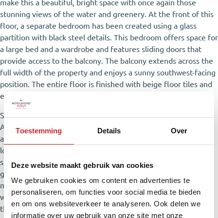
make this a beautiful, bright space with once again those
stunning views of the water and greenery. At the front of this
floor, a separate bedroom has been created using a glass
partition with black steel details. This bedroom offers space for
a large bed and a wardrobe and features sliding doors that
provide access to the balcony. The balcony extends across the
full width of the property and enjoys a sunny southwest-facing
position. The entire floor is finished with beige floor tiles and
equipped with comfortable underfloor heating.
Second floor
A spacious, level floor finished with warm laminate flooring
Toestemming
Details
Over
and a skylight in the center of the landing. The bathroom is
located at the front and has been modernized with a walk-in
shower, bathtub, toilet, and vanity unit. The combination of
Deze website maakt gebruik van cookies
grey floor tiles and white wall tiles gives the space a calm and
We gebruiken cookies om content en advertenties te
modern appearance. Additionally, the bathroom is equipped
personaliseren, om functies voor social media te bieden
with recessed spotlights and a lit mirror. This floor includes
en om ons websiteverkeer te analyseren. Ook delen we
three well-sized bedrooms. There is also a separate laundry
informatie over uw gebruik van onze site met onze