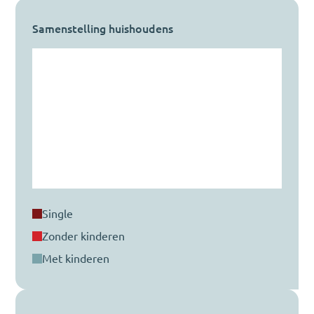
Samenstelling huishoudens
single
zonder kinderen
met kinderen