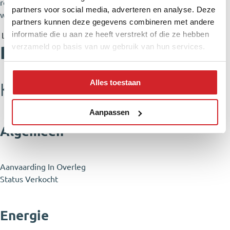
room with connections for a washing machine and dryer, as
partners voor social media, adverteren en analyse. Deze
well as the installation of the central heating boiler.
partners kunnen deze gegevens combineren met andere
informatie die u aan ze heeft verstrekt of die ze hebben
Lees de volledige beschrijving
verzameld op basis van uw gebruik van hun services.
Plattegronden
Alles toestaan
Kenmerken
Aanpassen
Algemeen
Aanvaarding
In Overleg
Status
Verkocht
Energie