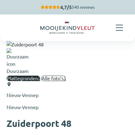
Navigatie overslaan
4,7/5
540 reviews
Duurzaam
Plattegronden
Alle foto’s
Nieuw-Vennep
Nieuw-Vennep
Zuiderpoort 48