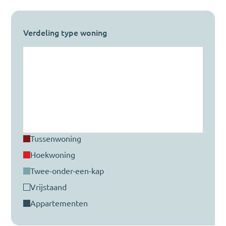
Verdeling type woning
tussenwoning
hoekwoning
twee-onder-een-kap
vrijstaand
appartementen