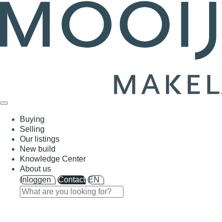
Buying
Selling
Our listings
New build
Knowledge Center
About us
Inloggen
Contact
EN