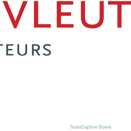
Team
Daphne Boere