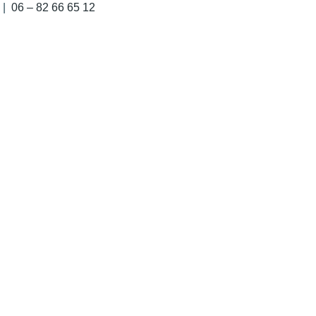
|
‭06 – 82 66 65 12‬