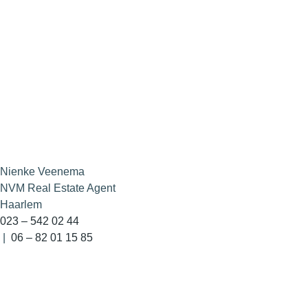
Nienke Veenema
NVM Real Estate Agent
Haarlem
023 – 542 02 44
|
06 – 82 01 15 85‬