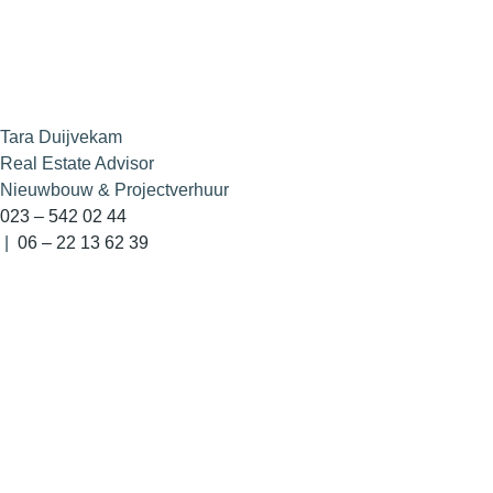
Tara Duijvekam
Real Estate Advisor
Nieuwbouw & Projectverhuur
023 – 542 02 44
|
06 – 22 13 62 39