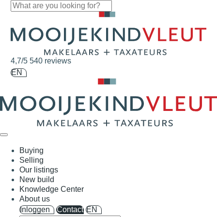
Skip navigation
4,7/5
540 reviews
EN
Buying
Selling
Our listings
New build
Knowledge Center
About us
Inloggen
Contact
EN