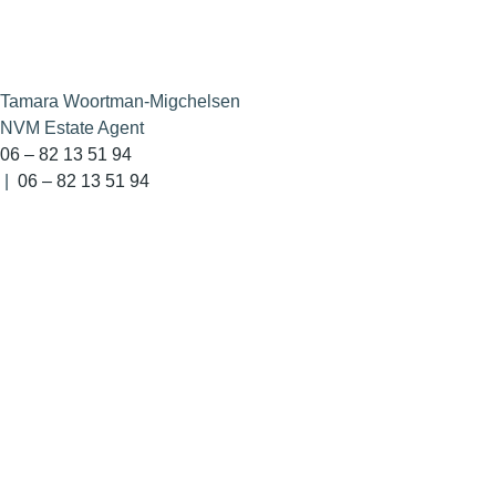
Tamara Woortman-Migchelsen
NVM Estate Agent
06 – 82 13 51 94
|
06 – 82 13 51 94