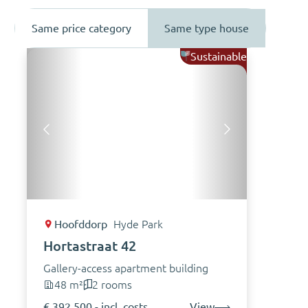
Same price category
Same type house
Sustainable
Hoofddorp
Hyde Park
Hortastraat 42
Gallery-access apartment building
48 m²
2 rooms
€ 392.500,- incl. costs
View