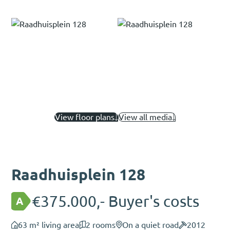
View floor plans
View all media
Raadhuisplein 128
€375.000,- Buyer's costs
A
63 m² living area
2 rooms
On a quiet road
2012