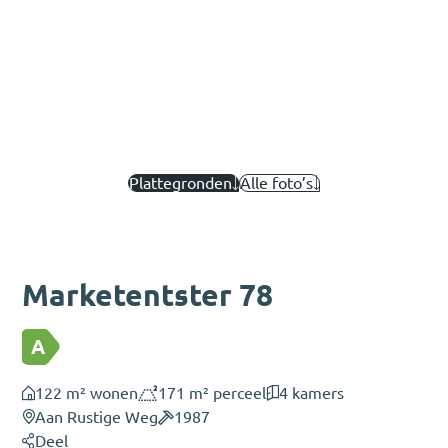
Plattegronden
Alle foto’s
Marketentster 78
A
122 m² wonen
171 m² perceel
4 kamers
Aan Rustige Weg
1987
Deel