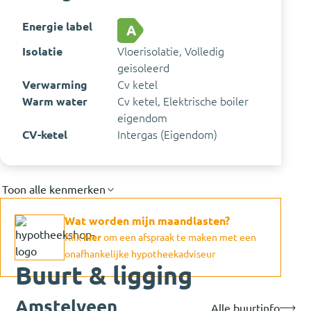
Energie label
A
Isolatie
Vloerisolatie, Volledig
geisoleerd
Verwarming
Cv ketel
Warm water
Cv ketel, Elektrische boiler
eigendom
CV-ketel
Intergas (Eigendom)
Toon alle kenmerken
Wat worden mijn maandlasten?
Klik
hier
om een afspraak te maken met een
onafhankelijke hypotheekadviseur
Buurt & ligging
Amstelveen
Alle buurtinfo