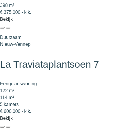
398 m²
€ 375.000,- k.k.
Bekijk
Duurzaam
Nieuw-Vennep
La Traviataplantsoen 7
Eengezinswoning
122 m²
114 m²
5 kamers
€ 600.000,- k.k.
Bekijk