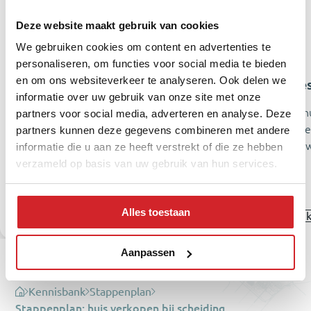
Deze website maakt gebruik van cookies
We gebruiken cookies om content en advertenties te
personaliseren, om functies voor social media te bieden
en om ons websiteverkeer te analyseren. Ook delen we
Stappenplan: huis verkopen bij
Alle
informatie over uw gebruik van onze site met onze
scheiding
Een hu
partners voor social media, adverteren en analyse. Deze
U kocht samen een huis. Nu gaat u uit
het t
partners kunnen deze gegevens combineren met andere
elkaar. Dat is spijtig. Een open deur, maar:
flink
informatie die u aan ze heeft verstrekt of die ze hebben
er komt veel…
verzameld op basis van uw gebruik van hun services.
Alles toestaan
Bekijk stappenplan
Bekij
Naar de kennisbank
Aanpassen
Kennisbank
Stappenplan
Stappenplan: huis verkopen bij scheiding