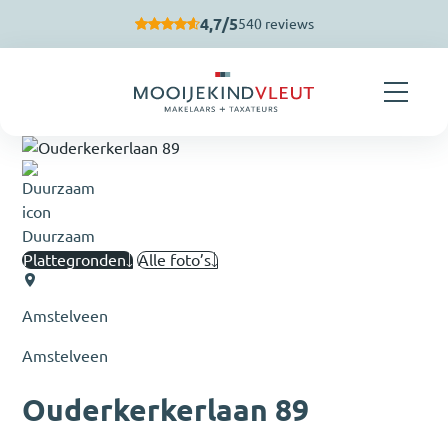
Navigatie overslaan
4,7/5
540 reviews
Duurzaam
Plattegronden
Alle foto’s
Amstelveen
Amstelveen
Ouderkerkerlaan 89