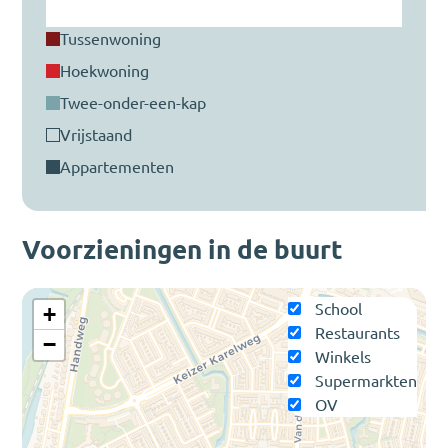
tussenwoning
hoekwoning
twee-onder-een-kap
vrijstaand
appartementen
Voorzieningen in de buurt
School
+
Restaurants
−
Winkels
Supermarkten
OV