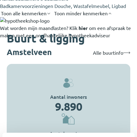
Badkamervoorzieningen
Douche, Wastafelmeubel, Ligbad
Toon alle kenmerken
Toon minder kenmerken
Wat worden mijn maandlasten?
Klik
hier
om een afspraak te
Buurt & ligging
maken met een onafhankelijke hypotheekadviseur
Amstelveen
Alle buurtinfo
Aantal inwoners
9.890
Aantal woningen