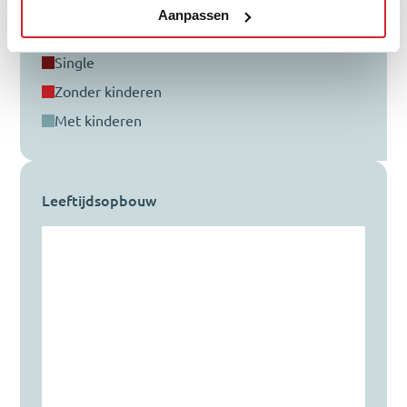
Aanpassen
single
zonder kinderen
met kinderen
Leeftijdsopbouw