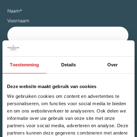
Naam
*
Voornaam
Achternaam
Toestemming
Details
Over
E-mailadres
*
Deze website maakt gebruik van cookies
We gebruiken cookies om content en advertenties te
personaliseren, om functies voor social media te bieden
en om ons websiteverkeer te analyseren. Ook delen we
Welk nieuws ontvang je graag?
informatie over uw gebruik van onze site met onze
Woonnieuws
Nieuwbouw-updates
partners voor social media, adverteren en analyse. Deze
partners kunnen deze gegevens combineren met andere
Ik ga akkoord met het
privacybeleid
.