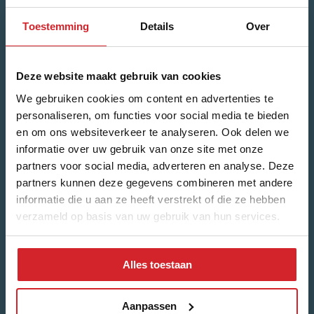
Toestemming
Details
Over
Naam
*
Voornaam
Deze website maakt gebruik van cookies
We gebruiken cookies om content en advertenties te
personaliseren, om functies voor social media te bieden
Achternaam
en om ons websiteverkeer te analyseren. Ook delen we
informatie over uw gebruik van onze site met onze
partners voor social media, adverteren en analyse. Deze
partners kunnen deze gegevens combineren met andere
E-mailadres
*
informatie die u aan ze heeft verstrekt of die ze hebben
verzameld op basis van uw gebruik van hun services.
Alles toestaan
Welk nieuws ontvang je graag?
Woonnieuws
Nieuwbouw-updates
Aanpassen