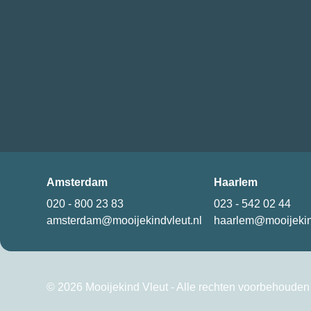
Amsterdam
Haarlem
020 - 800 23 83
023 - 542 02 44
amsterdam@mooijekindvleut.nl
haarlem@mooijekin
© 2026 Mooijekind Vleut - Alle rechten voorbehouden