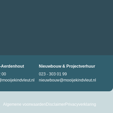
-Aerdenhout
Nieuwbouw & Projectverhuur
2 00
023 - 303 01 99
mooijekindvleut.nl
nieuwbouw@mooijekindvleut.nl
Algemene voorwaarden
Disclaimer
Privacyverklaring