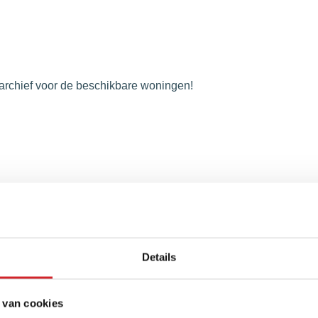
archief voor de beschikbare woningen!
uurt
Details
sse en buurt
 van cookies
pe en buurt