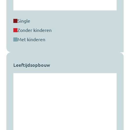
single
zonder kinderen
met kinderen
Leeftijdsopbouw