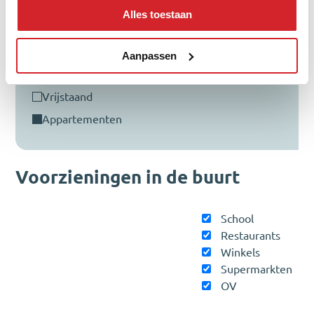
Alles toestaan
tussenwoning
hoekwoning
Aanpassen
twee-onder-een-kap
vrijstaand
appartementen
Voorzieningen in de buurt
School
Restaurants
Winkels
Supermarkten
OV