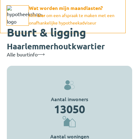
Wat worden mijn maandlasten?
Klik
hier
om een afspraak te maken met een
onafhankelijke hypotheekadviseur
Buurt & ligging
Haarlemmerhoutkwartier
Alle buurtinfo
Aantal inwoners
13050
Aantal woningen