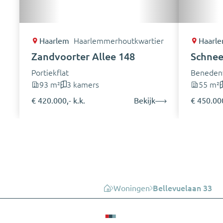
Haarlem
Haarlemmerhoutkwartier
Haarl
Zandvoorter Allee 148
Schnee
Portiekflat
Beneden
93 m²
3 kamers
55 m²
€ 420.000,- k.k.
Bekijk
€ 450.000
Woningen
Bellevuelaan 33