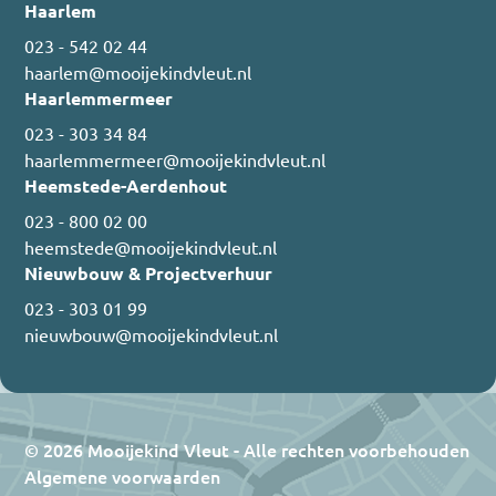
Haarlem
023 - 542 02 44
haarlem@mooijekindvleut.nl
Haarlemmermeer
023 - 303 34 84
haarlemmermeer@mooijekindvleut.nl
Heemstede-Aerdenhout
023 - 800 02 00
heemstede@mooijekindvleut.nl
Nieuwbouw & Projectverhuur
023 - 303 01 99
nieuwbouw@mooijekindvleut.nl
© 2026 Mooijekind Vleut - Alle rechten voorbehouden
Algemene voorwaarden