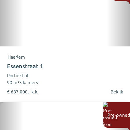
Haarlem
Essenstraat 1
Portiekflat
90 m²
3 kamers
€ 687.000,- k.k.
Bekijk
Pre-owned