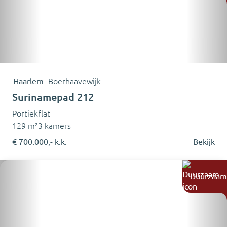
Haarlem
Boerhaavewijk
Surinamepad 212
Portiekflat
129 m²
3 kamers
€ 700.000,- k.k.
Bekijk
Duurzaam