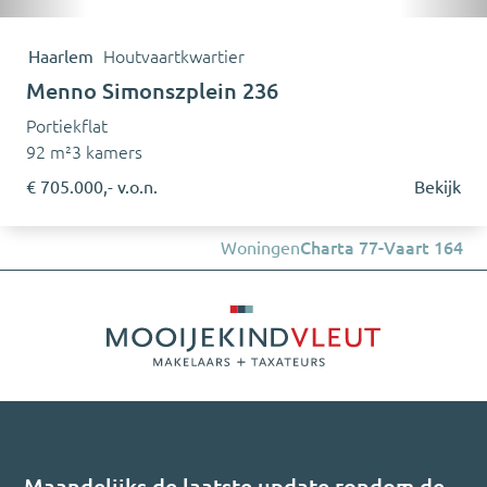
Haarlem
Houtvaartkwartier
Menno Simonszplein 236
Portiekflat
92 m²
3 kamers
€ 705.000,- v.o.n.
Bekijk
Woningen
Charta 77-Vaart 164
Maandelijks de laatste update rondom de