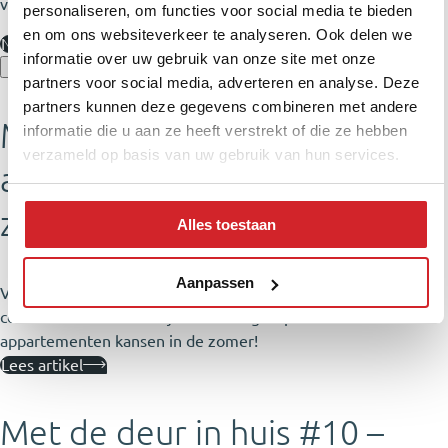
video’s!
personaliseren, om functies voor social media te bieden
en om ons websiteverkeer te analyseren. Ook delen we
Naar de kennisbank
informatie over uw gebruik van onze site met onze
partners voor social media, adverteren en analyse. Deze
partners kunnen deze gegevens combineren met andere
Makelaars: verkoop je
informatie die u aan ze heeft verstrekt of die ze hebben
verzameld op basis van uw gebruik van hun services.
appartement juíst in de
zomervakantie!
Alles toestaan
Aanpassen
Voorjaar blijft favoriet voor gezinswoningen, maar minder
concurrentie én thuisblijvende doelgroep biedt
appartementen kansen in de zomer!
Lees artikel
Met de deur in huis #10 –