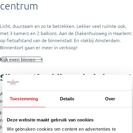
centrum
Licht, duurzaam en zo te betrekken. Lekker veel ruimte ook,
met 3 kamers en 2 balkons. Aan de Diakenhuisweg in Haarlem:
op fietsafstand van de binnenstad. En vlakbij Amsterdam.
Binnenkort gaan er meer in verkoop!
Kijk even binnen
Slimme tips bij een huis kopen!
Alles wat je wilt weten over wonen, kopen, verkopen en
Toestemming
Details
Over
nieuwbouw…
Heldere verkoop-stappenplannen, stevige koop-tips en de
Deze website maakt gebruik van cookies
nieuwste marktcijfers.
Maar ook lokale huizenmarkt-updates, styling-tips en FAQ-
We gebruiken cookies om content en advertenties te