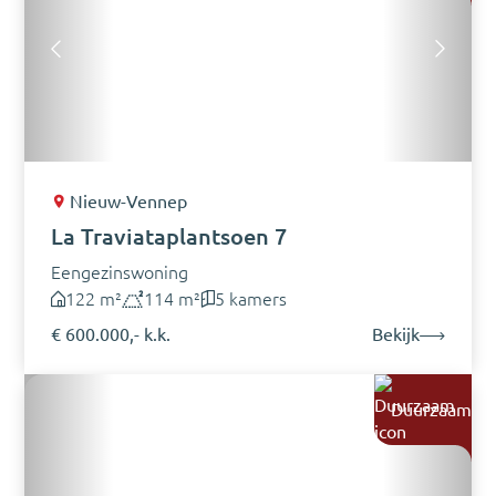
Nieuw-Vennep
La Traviataplantsoen 7
Eengezinswoning
122 m²
114 m²
5 kamers
€ 600.000,- k.k.
Bekijk
Duurzaam