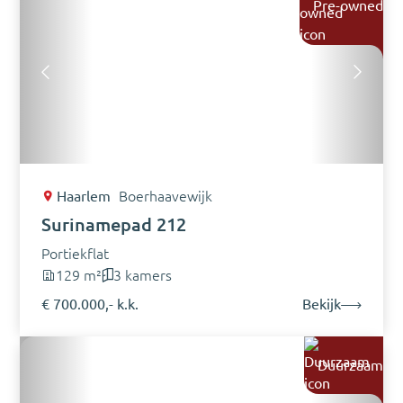
Pre-owned
Haarlem
Boerhaavewijk
Surinamepad 212
Portiekflat
129 m²
3 kamers
€ 700.000,- k.k.
Bekijk
Duurzaam