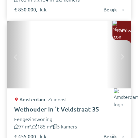
€ 850.000,- k.k.
Bekijk
Nieuw
Amsterdam
Zuidoost
Wethouder In ’t Veldstraat 35
Eengezinswoning
97 m²
185 m²
5 kamers
€ 455.000,- k.k.
Bekijk