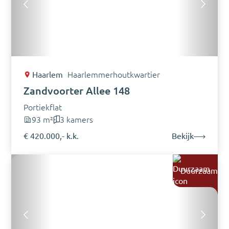
Haarlem
Haarlemmerhoutkwartier
Zandvoorter Allee 148
Portiekflat
93 m²
3 kamers
€ 420.000,- k.k.
Bekijk
Duurzaam