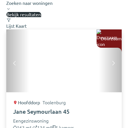
Zoeken naar woningen
Bekijk resultaten
Lijst
Kaart
Duurzaam
Hoofddorp
Toolenburg
Jane Seymourlaan 45
Eengezinswoning
163 m²
134 m²
5 kamers