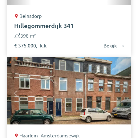
Beinsdorp
Hillegommerdijk 341
398 m²
€ 375.000,- k.k.
Bekijk
Haarlem
Amsterdamsewijk