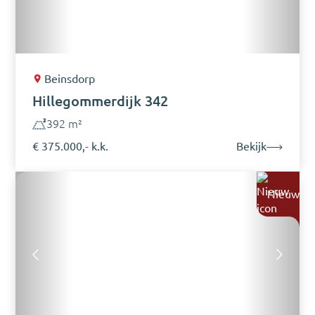
Beinsdorp
Hillegommerdijk 342
392 m²
€ 375.000,- k.k.
Bekijk
Nieuw