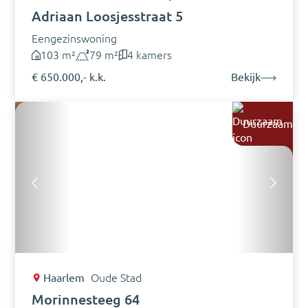
Adriaan Loosjesstraat 5
Eengezinswoning
103 m²
79 m²
4 kamers
€ 650.000,- k.k.
Bekijk
Duurzaam
Haarlem
Oude Stad
Morinnesteeg 64