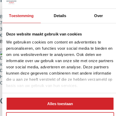
Toestemming
Details
Over
Bovenwoning
71 m²
3 kamers
Deze website maakt gebruik van cookies
€ 549.000,- k.k.
Bekijk
We gebruiken cookies om content en advertenties te
personaliseren, om functies voor social media te bieden en
om ons websiteverkeer te analyseren. Ook delen we
informatie over uw gebruik van onze site met onze partners
voor social media, adverteren en analyse. Deze partners
Duurzaam
kunnen deze gegevens combineren met andere informatie
Haarlem
die u aan ze heeft verstrekt of die ze hebben verzameld op
Oude Stad
basis van uw gebruik van hun services.
Glasblazersstraat 4
Alles toestaan