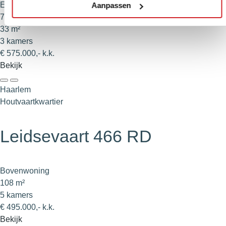
Eengezinswoning
Aanpassen
72 m²
33 m²
3 kamers
€ 575.000,- k.k.
Bekijk
Haarlem
Houtvaartkwartier
Leidsevaart 466 RD
Bovenwoning
108 m²
5 kamers
€ 495.000,- k.k.
Bekijk