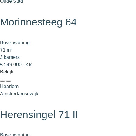
Oude Stad
Morinnesteeg 64
Bovenwoning
71 m²
3 kamers
€ 549.000,- k.k.
Bekijk
Haarlem
Amsterdamsewijk
Herensingel 71 II
Bovenwoning