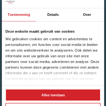
Maandelijks de laatste update rondom de
huizenmarkt?
Toestemming
Details
Over
Naam
*
Deze website maakt gebruik van cookies
Voornaam
We gebruiken cookies om content en advertenties te
personaliseren, om functies voor social media te bieden
en om ons websiteverkeer te analyseren. Ook delen we
Achternaam
informatie over uw gebruik van onze site met onze
partners voor social media, adverteren en analyse. Deze
partners kunnen deze gegevens combineren met andere
informatie die u aan ze heeft verstrekt of die ze hebben
E-mailadres
*
verzameld op basis van uw gebruik van hun services.
Alles toestaan
Welk nieuws ontvang je graag?