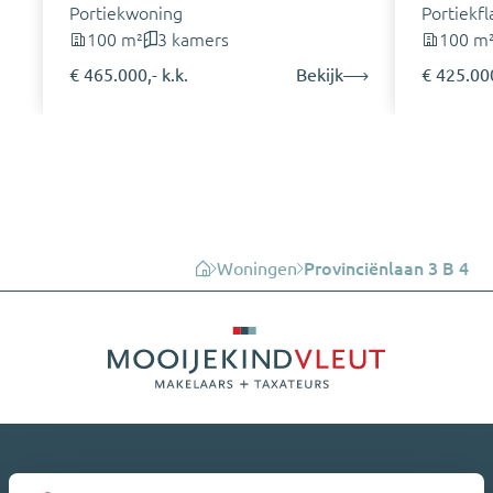
Portiekwoning
Portiekfl
100 m²
3 kamers
100 m
€ 465.000,- k.k.
Bekijk
€ 425.000
Woningen
Provinciënlaan 3 B 4