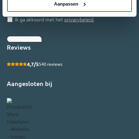
Aanpassen
Woonnieuws
Nieuwbouw-updates
Ik ga akkoord met het
privacybeleid
.
Inschrijven
Reviews
4,7/5
540 reviews
Aangesloten bij