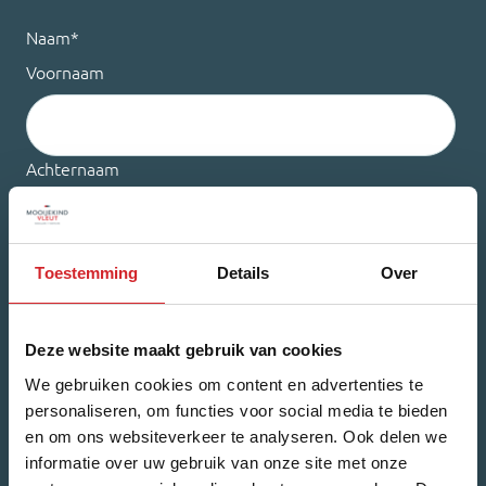
Naam
*
Voornaam
Achternaam
Toestemming
Details
Over
E-mailadres
*
Deze website maakt gebruik van cookies
We gebruiken cookies om content en advertenties te
Welk nieuws ontvang je graag?
personaliseren, om functies voor social media te bieden
Woonnieuws
Nieuwbouw-updates
en om ons websiteverkeer te analyseren. Ook delen we
informatie over uw gebruik van onze site met onze
Ik ga akkoord met het
privacybeleid
.