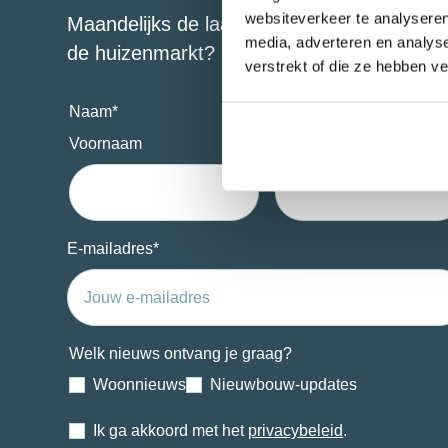
websiteverkeer te analyseren
Maandelijks de laatste update rondom
media, adverteren en analys
de huizenmarkt?
verstrekt of die ze hebben v
Naam
*
Voornaam
Achternaam
E-mailadres
*
Welk nieuws ontvang je graag?
Woonnieuws
Nieuwbouw-updates
Ik ga akkoord met het
privacybeleid
.