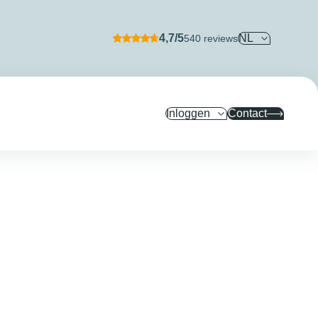
4,7/5
NL
540 reviews
Inloggen
Contact