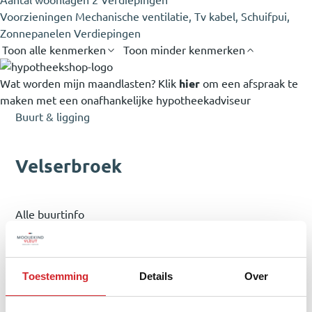
Aantal woonlagen
2 Verdiepingen
Voorzieningen
Mechanische ventilatie, Tv kabel, Schuifpui,
Zonnepanelen Verdiepingen
Toon alle kenmerken
Toon minder kenmerken
Wat worden mijn maandlasten?
Klik
hier
om een afspraak te
maken met een onafhankelijke hypotheekadviseur
Buurt & ligging
Velserbroek
Alle buurtinfo
Aantal inwoners
14880
Toestemming
Details
Over
Aantal woningen
6651
Gem. WOZ-waarde
€442700