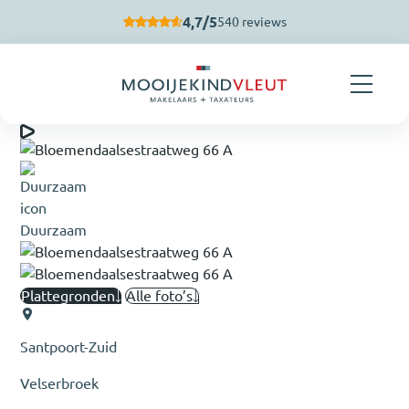
Navigatie overslaan
4,7/5
540 reviews
Duurzaam
Plattegronden
Alle foto’s
Santpoort-Zuid
Velserbroek