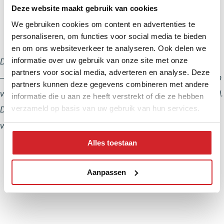
Deze website maakt gebruik van cookies
We gebruiken cookies om content en advertenties te
personaliseren, om functies voor social media te bieden
en om ons websiteverkeer te analyseren. Ook delen we
informatie over uw gebruik van onze site met onze
Deze kwartaalcijfers zijn op basis van marktdata van brainbay
partners voor social media, adverteren en analyse. Deze
– dochteronderneming van de NVM – gegenereerd met behulp
partners kunnen deze gegevens combineren met andere
van AI. Aan deze cijfers kunnen geen rechten worden ontleend.
informatie die u aan ze heeft verstrekt of die ze hebben
verzameld op basis van uw gebruik van hun services.
De cijfers zijn bedoeld voor verkennende doeleinden en
vormen geen vervanging voor officiële financiële rapportages.
Alles toestaan
Aanpassen