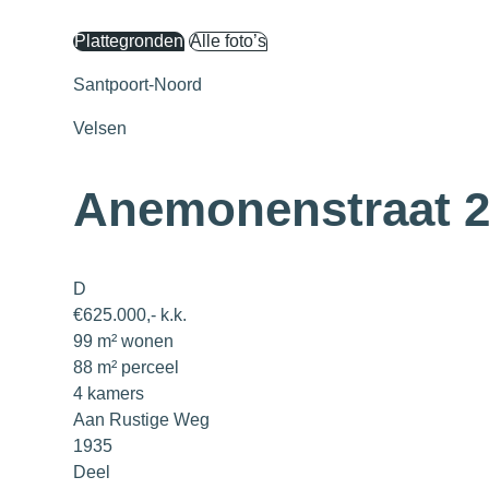
Plattegronden
Alle foto’s
Santpoort-Noord
Velsen
Anemonenstraat 
D
€625.000,- k.k.
99 m² wonen
88 m² perceel
4 kamers
Aan Rustige Weg
1935
Deel