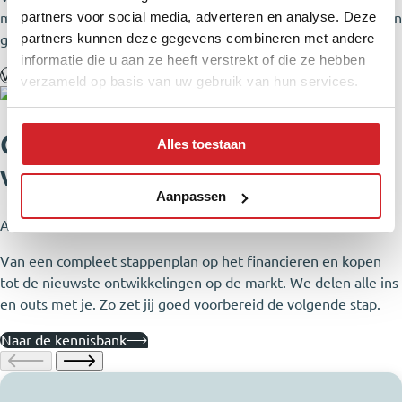
partners voor social media, adverteren en analyse. Deze
minderwerk. Zo weet je waar je aan toe bent en zet je met een
partners kunnen deze gegevens combineren met andere
gerust gevoel een stap vooruit.
informatie die u aan ze heeft verstrekt of die ze hebben
Vraag je nieuw wonen-gesprek aan
verzameld op basis van uw gebruik van hun services.
Onze expertise in jouw
Alles toestaan
voordeel
Aanpassen
Alles over nieuwbouw in een kennisbank!
Van een compleet stappenplan op het financieren en kopen
tot de nieuwste ontwikkelingen op de markt. We delen alle ins
en outs met je. Zo zet jij goed voorbereid de volgende stap.
Naar de kennisbank