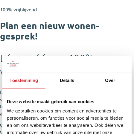
100% vrijblijvend
Plan een nieuw wonen-
gesprek!
Eén-op-één en 100%
vrijblijvend
Toestemming
Details
Over
Dan nemen we rustig de tijd om samen te kijken naar jouw
situatie en woonwensen. Denk aan je planning, je budget en
Deze website maakt gebruik van cookies
hoe je nu woont. En welke nieuwbouwprojecten daar goed bij
We gebruiken cookies om content en advertenties te
aansluiten.
personaliseren, om functies voor social media te bieden
en om ons websiteverkeer te analyseren. Ook delen we
We leggen je ook meteen uit hoe nieuwbouw kopen werkt.
informatie over uw gebruik van onze site met onze
Van het inschrijven en toewijzen tot opties zoals meer- en