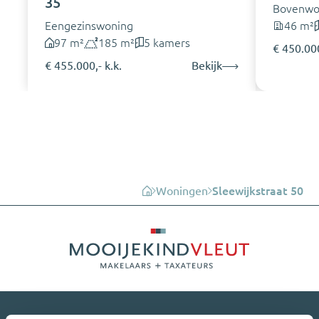
35
Bovenwo
Eengezinswoning
46 m²
97 m²
185 m²
5 kamers
€ 450.000
€ 455.000,- k.k.
Bekijk
Woningen
Sleewijkstraat 50