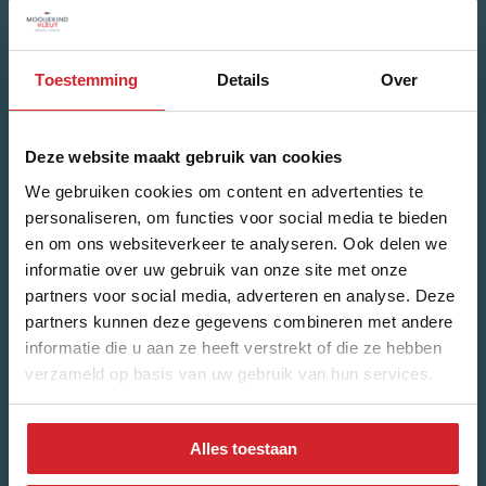
Maandelijks de laatste update rondom de
huizenmarkt?
Toestemming
Details
Over
Naam
*
Deze website maakt gebruik van cookies
Voornaam
We gebruiken cookies om content en advertenties te
personaliseren, om functies voor social media te bieden
en om ons websiteverkeer te analyseren. Ook delen we
Achternaam
informatie over uw gebruik van onze site met onze
partners voor social media, adverteren en analyse. Deze
partners kunnen deze gegevens combineren met andere
informatie die u aan ze heeft verstrekt of die ze hebben
verzameld op basis van uw gebruik van hun services.
E-mailadres
*
Alles toestaan