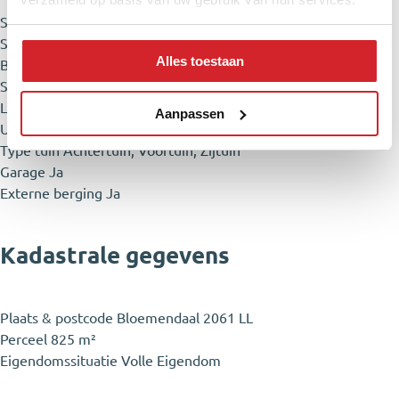
Soort woonhuis
Eengezinswoning
Soort bouw
Bestaande Bouw
Alles toestaan
Bouwjaar
1907
Soort dak
Samengesteld Dak
Ligging
Aan Bosrand, Aan Rustige Weg, In Woonwijk, Vrij
Aanpassen
Uitzicht
Type tuin
Achtertuin, Voortuin, Zijtuin
Garage
Ja
Externe berging
Ja
Kadastrale gegevens
Plaats & postcode
Bloemendaal 2061 LL
Perceel
825 m²
Eigendomssituatie
Volle Eigendom