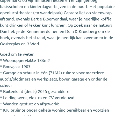
supermarkt op vijf minuten fietsen en er zijn genoeg
basisscholen en kinderdagverblijven in de buurt. Het populaire
openluchttheater (en wandelpark) Caprera ligt op steenworp
afstand, evenals Bartje Bloemendaal, waar je heerlijke koffie
kunt drinken of lekker kunt lunchen! Op zoek naar de natuur?
Dan heb je de Kennemerduinen en Duin & Kruidberg om de
hoek, evenals het strand, waar je heerlijk kan zwemmen in de
Oosterplas en ’t Wed.
Goed om te weten:
* Woonoppervlakte 183m2
* Bouwjaar 1907
* Garage en schuur in één (71M2) ruimte voor meerdere
auto’s/oldtimers en werkplaats, boven garage en onder de
schuur
* Buitenkant (deels) 2025 geschilderd
* Leiding werk, elektra en CV vernieuwd
* Wanden gestuct en afgewerkt
* Kruipruimte onder gehele woning bereikbaar en voorzien