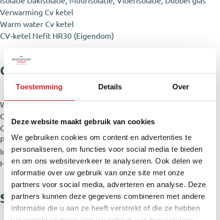
Isolatie
Dakisolatie, Muurisolatie, Vloerisolatie, Dubbel glas
Verwarming
Cv ketel
Warm water
Cv ketel
CV-ketel
Nefit HR30 (Eigendom)
Oppervlakte en inhoud
Toestemming
Details
Over
Wonen
183 m²
Overige inpandige ruimte
14 m²
Deze website maakt gebruik van cookies
Gebouwgebonden buitenruimte
6 m²
We gebruiken cookies om content en advertenties te
Perceel
825 m²
personaliseren, om functies voor social media te bieden
Inhoud
757 m²
en om ons websiteverkeer te analyseren. Ook delen we
Hoofdtuin
618 m²
informatie over uw gebruik van onze site met onze
partners voor social media, adverteren en analyse. Deze
Specificaties
partners kunnen deze gegevens combineren met andere
informatie die u aan ze heeft verstrekt of die ze hebben
verzameld op basis van uw gebruik van hun services.