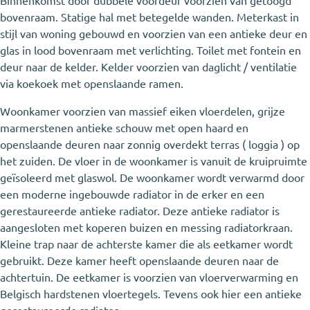
Binnenkomst door dubbele voordeur voorzien van getoogd
bovenraam. Statige hal met betegelde wanden. Meterkast in
stijl van woning gebouwd en voorzien van een antieke deur en
glas in lood bovenraam met verlichting. Toilet met fontein en
deur naar de kelder. Kelder voorzien van daglicht / ventilatie
via koekoek met openslaande ramen.
Woonkamer voorzien van massief eiken vloerdelen, grijze
marmerstenen antieke schouw met open haard en
openslaande deuren naar zonnig overdekt terras ( loggia ) op
het zuiden. De vloer in de woonkamer is vanuit de kruipruimte
geïsoleerd met glaswol. De woonkamer wordt verwarmd door
een moderne ingebouwde radiator in de erker en een
gerestaureerde antieke radiator. Deze antieke radiator is
aangesloten met koperen buizen en messing radiatorkraan.
Kleine trap naar de achterste kamer die als eetkamer wordt
gebruikt. Deze kamer heeft openslaande deuren naar de
achtertuin. De eetkamer is voorzien van vloerverwarming en
Belgisch hardstenen vloertegels. Tevens ook hier een antieke