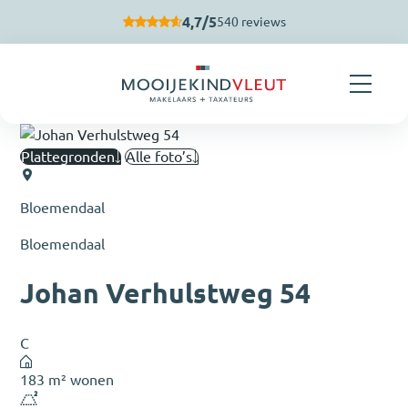
Navigatie overslaan
4,7/5
540 reviews
Plattegronden
Alle foto’s
Bloemendaal
Bloemendaal
Johan Verhulstweg 54
C
183 m² wonen