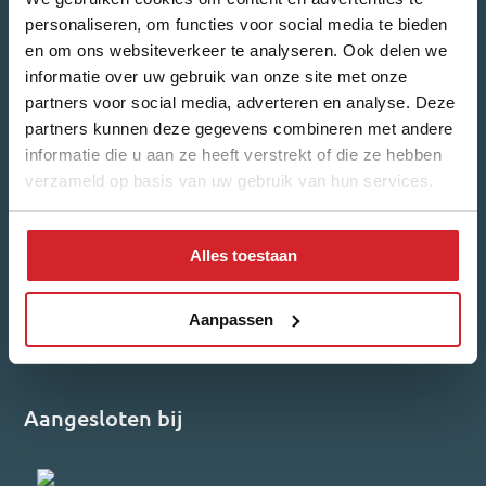
personaliseren, om functies voor social media te bieden
en om ons websiteverkeer te analyseren. Ook delen we
informatie over uw gebruik van onze site met onze
partners voor social media, adverteren en analyse. Deze
Welk nieuws ontvang je graag?
partners kunnen deze gegevens combineren met andere
Woonnieuws
Nieuwbouw-updates
informatie die u aan ze heeft verstrekt of die ze hebben
verzameld op basis van uw gebruik van hun services.
Ik ga akkoord met het
privacybeleid
.
Alles toestaan
Inschrijven
Reviews
Aanpassen
4,7/5
540 reviews
Aangesloten bij