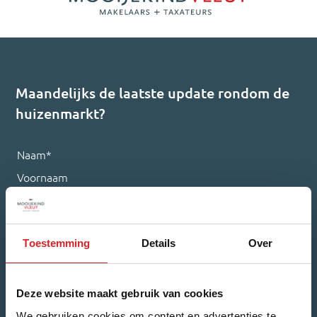
Maandelijks de laatste update rondom de
huizenmarkt?
Naam
*
Voornaam
Achternaam
Toestemming
Details
Over
Deze website maakt gebruik van cookies
E-mailadres
*
We gebruiken cookies om content en advertenties te