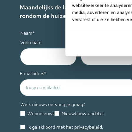
websiteverkeer te analyseren
Maandelijks de laatste update
media, adverteren en analys
rondom de huizenmarkt?
verstrekt of die ze hebben v
Naam
*
Voornaam
Achternaam
E-mailadres
*
Welk nieuws ontvang je graag?
Woonnieuws
Nieuwbouw-updates
Ik ga akkoord met het
privacybeleid
.