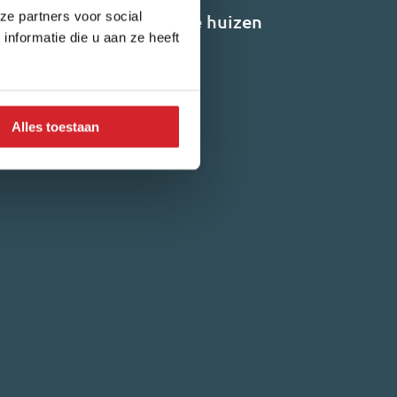
ze partners voor social
olg ons voor de nieuwste huizen
nformatie die u aan ze heeft
óór Funda
Alles toestaan