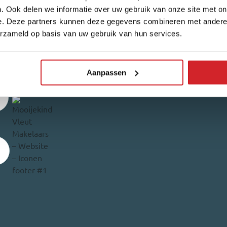
. Ook delen we informatie over uw gebruik van onze site met on
Reviews
V
e. Deze partners kunnen deze gegevens combineren met andere i
v
erzameld op basis van uw gebruik van hun services.
4,7/5
540 reviews
Aangesloten bij
Aanpassen