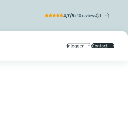
4,7/5
NL
540 reviews
Inloggen
Contact