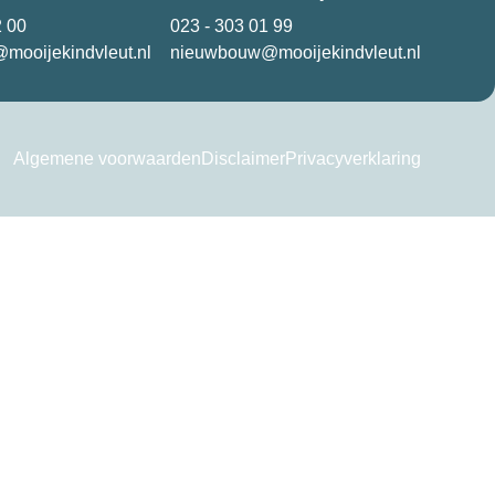
2 00
023 - 303 01 99
mooijekindvleut.nl
nieuwbouw@mooijekindvleut.nl
Algemene voorwaarden
Disclaimer
Privacyverklaring