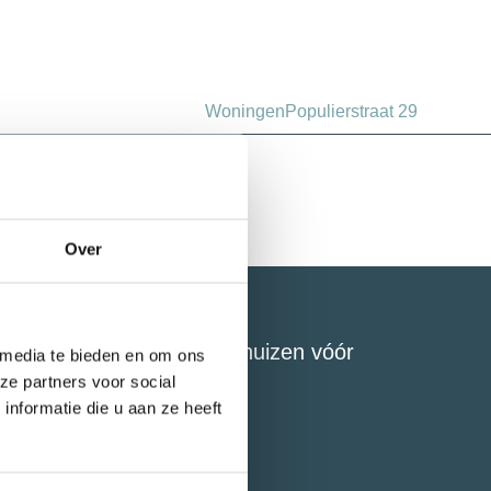
Woningen
Populierstraat 29
Over
lg ons voor de nieuwste huizen vóór
 media te bieden en om ons
unda
ze partners voor social
nformatie die u aan ze heeft