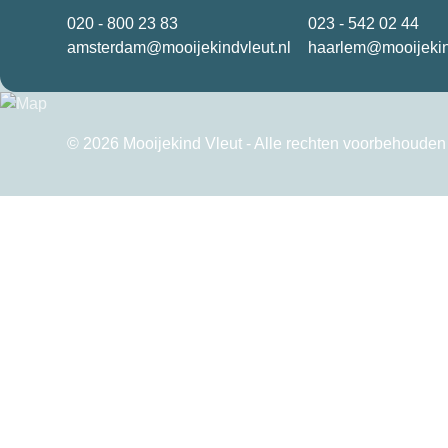
020 - 800 23 83
023 - 542 02 44
amsterdam@mooijekindvleut.nl
haarlem@mooijekin
© 2026 Mooijekind Vleut - Alle rechten voorbehouden