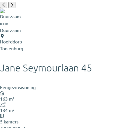
Duurzaam
Hoofddorp
Toolenburg
Jane Seymourlaan 45
Eengezinswoning
163 m²
134 m²
5 kamers