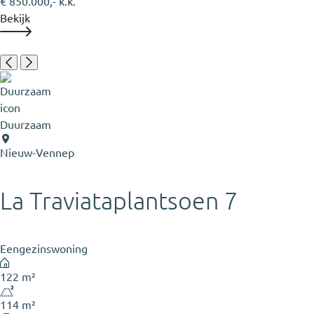
€ 850.000,- k.k.
Bekijk
Duurzaam
Nieuw-Vennep
La Traviataplantsoen 7
Eengezinswoning
122 m²
114 m²