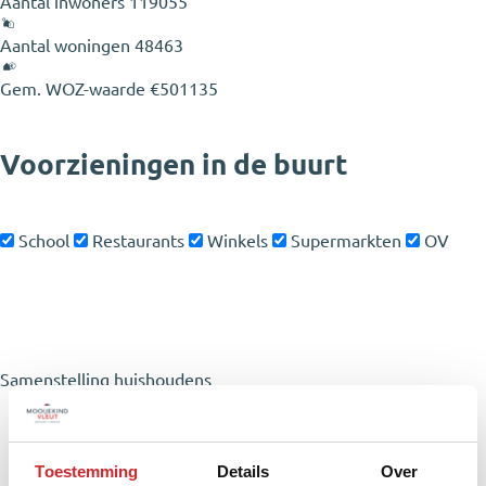
Aantal inwoners
119055
Aantal woningen
48463
Gem. WOZ-waarde
€501135
Voorzieningen in de buurt
School
Restaurants
Winkels
Supermarkten
OV
Leaflet
|
©
OSM
+
−
Samenstelling huishoudens
Toestemming
Details
Over