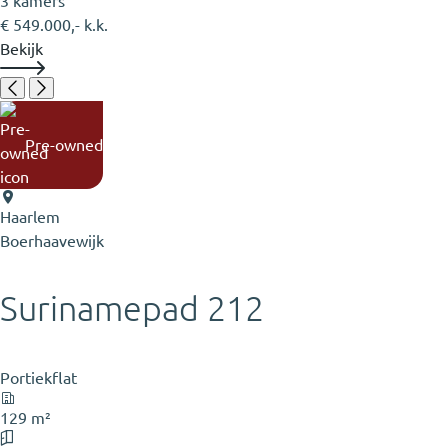
3 kamers
€ 549.000,- k.k.
Bekijk
Pre-owned
Haarlem
Boerhaavewijk
Surinamepad 212
Portiekflat
129 m²