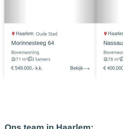
Haarlem
Oude Stad
Haarlem
Morinnesteeg 64
Nassaula
Bovenwoning
Bovenwonin
71 m²
3 kamers
78 m²
5 
€ 549.000,- k.k.
Bekijk
€ 400.000,- k
Ons team in Haarlem: