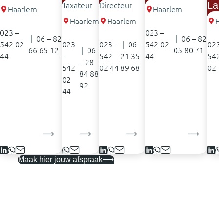
La
Taxateur
Directeur
Ass
Haarlem
Haarlem
Haarlem
Haarlem
023 –
023 –
|
‭06 – 82
|
06 – 82
542 02
023
023 –
|
06 –
542 02
023
66 65 12‬
|
06
05 80 71
44
–
542
21 35
44
54
– 28
542
02 44
89 68
02 
84 88
02
92
44
Maak hier jouw afspraak