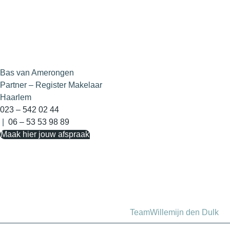
Bas van Amerongen
Partner – Register Makelaar
Haarlem
023 – 542 02 44
|
06 – 53 53 98 89
Maak hier jouw afspraak
Team
Willemijn den Dulk