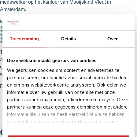
medewerker op het kantoor van Mooijekind Vleut in
Amsterdam.
Mevr. Wu
–
23 juni 2026
Toestemming
Details
Over
Their process is professional and fast. Both buying price
and sold price were favorable! I always recommend my
Deze website maakt gebruik van cookies
colleagues and friends in Amsterdam finding a new place
We gebruiken cookies om content en advertenties te
with their help! Top service!
personaliseren, om functies voor social media te bieden
en om ons websiteverkeer te analyseren. Ook delen we
Bekijk alle reviews
informatie over uw gebruik van onze site met onze
partners voor social media, adverteren en analyse. Deze
partners kunnen deze gegevens combineren met andere
informatie die u aan ze heeft verstrekt of die ze hebben
verzameld op basis van uw gebruik van hun services.
Ons team in Amsterdam: