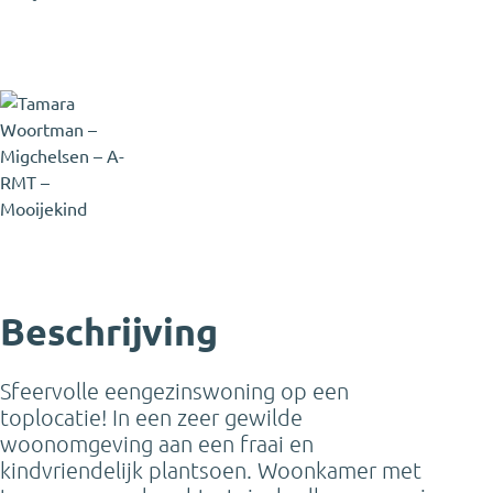
Tamara Woortman-
Migchelsen
NVM Makelaar
Tamara@mooijekindvleut.nl
023 - 542 02 44
Beschrijving
Sfeervolle eengezinswoning op een
toplocatie! In een zeer gewilde
woonomgeving aan een fraai en
kindvriendelijk plantsoen. Woonkamer met