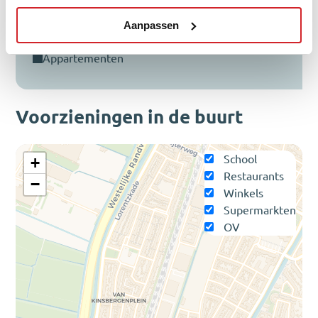
twee-onder-een-kap
Aanpassen
vrijstaand
appartementen
Voorzieningen in de buurt
School
+
Restaurants
−
Winkels
Supermarkten
OV