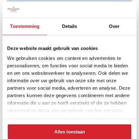
25 - 44 jaar
45 - 64 jaar
65+ jaar
Toestemming
Details
Over
Deze website maakt gebruik van cookies
We gebruiken cookies om content en advertenties te
Verdeling type woning
personaliseren, om functies voor social media te bieden
en om ons websiteverkeer te analyseren. Ook delen we
informatie over uw gebruik van onze site met onze
partners voor social media, adverteren en analyse. Deze
partners kunnen deze gegevens combineren met andere
informatie die u aan ze heeft verstrekt of die ze hebben
verzameld op basis van uw gebruik van hun services.
tussenwoning
Alles toestaan
hoekwoning