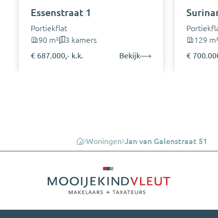
Essenstraat 1
Surina
Portiekflat
Portiekfl
90 m²
3 kamers
129 m
€ 687.000,- k.k.
Bekijk
€ 700.000
Woningen
Jan van Galenstraat 51