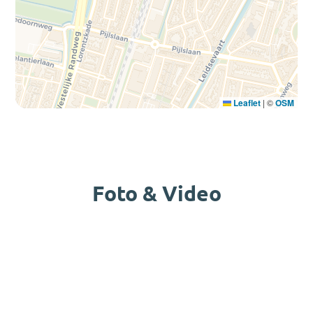
Leaflet
|
©
OSM
Foto & Video