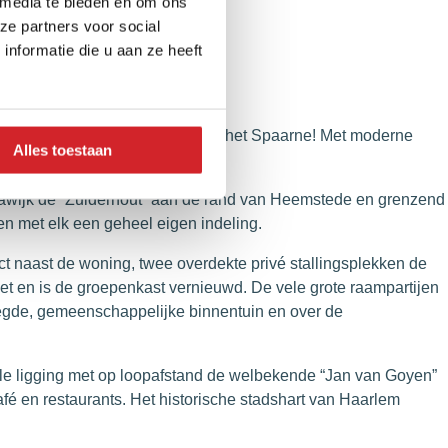
 media te bieden en om ons
ze partners voor social
nformatie die u aan ze heeft
chthaventje met directe toegang tot het Spaarne! Met moderne
Alles toestaan
llawijk de “Zuiderhout” aan de rand van Heemstede en grenzend
n met elk een geheel eigen indeling.
rect naast de woning, twee overdekte privé stallingsplekken de
rket en is de groepenkast vernieuwd. De vele grote raampartijen
gelegde, gemeenschappelijke binnentuin en over de
rale ligging met op loopafstand de welbekende “Jan van Goyen”
afé en restaurants. Het historische stadshart van Haarlem