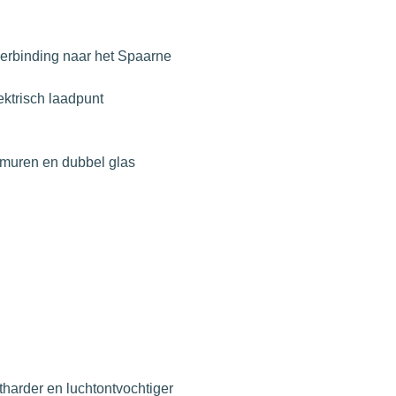
e verbinding naar het Spaarne
ektrisch laadpunt
nmuren en dubbel glas
tharder en luchtontvochtiger