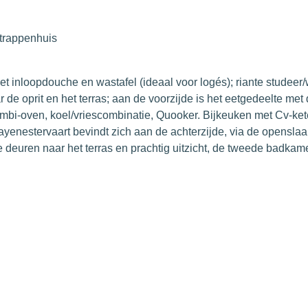
 trappenhuis
met inloopdouche en wastafel (ideaal voor logés); riante studee
de oprit en het terras; aan de voorzijde is het eetgedeelte me
mbi-oven, koel/vriescombinatie, Quooker. Bijkeuken met Cv-ke
ayenestervaart bevindt zich aan de achterzijde, via de openslaa
euren naar het terras en prachtig uitzicht, de tweede badkame