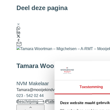
Deel deze pagina
Tamara Woortman-Migchelsen
NVM Makelaar
Toestemming
Tamara@mooijekindvleut.nl
023 - 542 02 44
Beschrijving
Plattegronden
Kenmerken
Fo
Deze website maakt gebruik