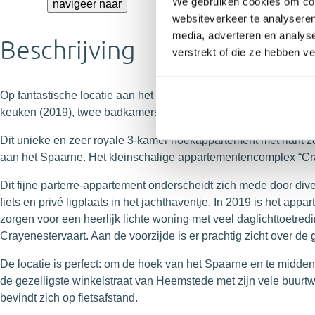
We gebruiken cookies om cont
navigeer naar
websiteverkeer te analyseren
media, adverteren en analys
Beschrijving
verstrekt of die ze hebben v
Op fantastische locatie aan het water ligt dit lichte en royale
keuken (2019), twee badkamers, ruime berging, privé oprit voor
Dit unieke en zeer royale 3-kamer hoekappartement met riant z
aan het Spaarne. Het kleinschalige appartementencomplex “Cray
Dit fijne parterre-appartement onderscheidt zich mede door diver
fiets en privé ligplaats in het jachthaventje. In 2019 is het a
zorgen voor een heerlijk lichte woning met veel daglichttoetred
Crayenestervaart. Aan de voorzijde is er prachtig zicht over d
De locatie is perfect: om de hoek van het Spaarne en te midde
de gezelligste winkelstraat van Heemstede met zijn vele buurtwi
bevindt zich op fietsafstand.