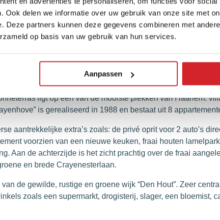
ent en advertenties te personaliseren, om functies voor social
. Ook delen we informatie over uw gebruik van onze site met on
e. Deze partners kunnen deze gegevens combineren met andere i
erzameld op basis van uw gebruik van hun services.
 3-kamer parterre hoek appartement met eigen ligplaats in het ja
Aanpassen
 twee auto’s en royaal zonneterras (zuidoosten).
onneterras ligt op één van de mooiste plekken van Haarlem: vi
enhove” is gerealiseerd in 1988 en bestaat uit 8 appartemente
se aantrekkelijke extra’s zoals: de privé oprit voor 2 auto’s di
ppartement voorzien van een nieuwe keuken, fraai houten lamelpa
ing. Aan de achterzijde is het zicht prachtig over de fraai aan
e groene en brede Crayenesterlaan.
n van de gewilde, rustige en groene wijk “Den Hout”. Zeer cent
nkels zoals een supermarkt, drogisterij, slager, een bloemist, c