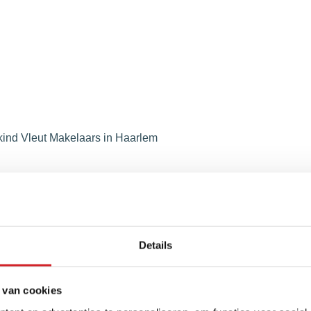
Details
to & Video
 van cookies