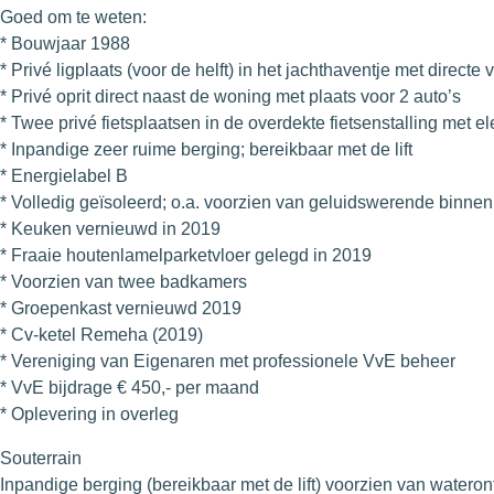
Goed om te weten:
* Bouwjaar 1988
* Privé ligplaats (voor de helft) in het jachthaventje met direct
* Privé oprit direct naast de woning met plaats voor 2 auto’s
* Twee privé fietsplaatsen in de overdekte fietsenstalling met el
* Inpandige zeer ruime berging; bereikbaar met de lift
* Energielabel B
* Volledig geïsoleerd; o.a. voorzien van geluidswerende binne
* Keuken vernieuwd in 2019
* Fraaie houtenlamelparketvloer gelegd in 2019
* Voorzien van twee badkamers
* Groepenkast vernieuwd 2019
* Cv-ketel Remeha (2019)
* Vereniging van Eigenaren met professionele VvE beheer
* VvE bijdrage € 450,- per maand
* Oplevering in overleg
Souterrain
Inpandige berging (bereikbaar met de lift) voorzien van wateron