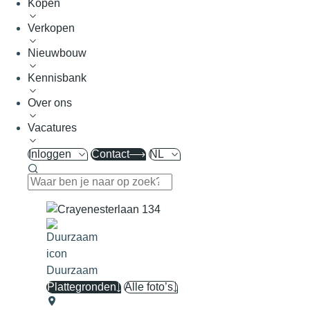
Kopen
Verkopen
Nieuwbouw
Kennisbank
Over ons
Vacatures
Inloggen
Contact
NL
Duurzaam
Plattegronden
Alle foto’s