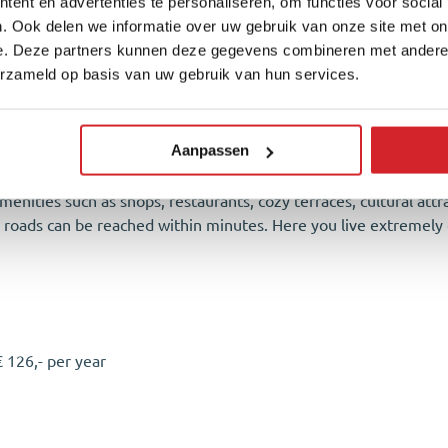
ated on the edge of Haarlem’s vibrant cente with all the city’s
ent en advertenties te personaliseren, om functies voor social
 quickly out of the city!
. Ook delen we informatie over uw gebruik van onze site met on
e. Deze partners kunnen deze gegevens combineren met andere i
nd take the staircase to the second floor. Once through the fron
erzameld op basis van uw gebruik van hun services.
njoy a beautiful view over the Spaarne. Relax in your comfy chai
ped with a full set of built-in appliances. The bathroom features
direct access to the rooftop terrace, which is perfect for relax
Aanpassen
room there is plenty of space to park your bike and store your b
enities such as shops, restaurants, cozy terraces, cultural attra
or roads can be reached within minutes. Here you live extremely 
 126,- per year