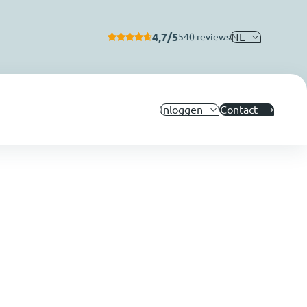
4,7/5
NL
540 reviews
Inloggen
Contact