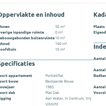
Oppervlakte en inhoud
Kad
onen
50 m²
Plaats
verige inpandige ruimte
0 m²
Eigend
ebouwgebonden buitenruimte
10 m²
nhoud
160 m²
Inde
oofdtuin
10 m²
Aantal
Specificaties
Aantal
oort appartement
Portiekflat
Badka
oort bouw
Bestaande Bouw
ouwjaar
1985
Aantal
oort dak
Plat Dak
Voorzi
igging
Aan Water, In Centrum, Vrij
Uitzicht