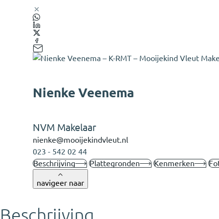
Nienke Veenema
NVM Makelaar
nienke@mooijekindvleut.nl
023 - 542 02 44
Beschrijving
Plattegronden
Kenmerken
Fo
navigeer naar
Beschrijving