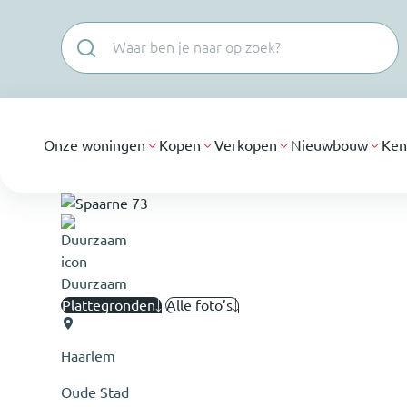
Navigatie overslaan
Onze woningen
Kopen
Verkopen
Nieuwbouw
Ken
Duurzaam
Plattegronden
Alle foto’s
Haarlem
Oude Stad