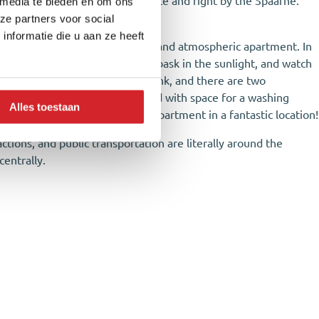
 amenities within walking distance and right by the Spaarne.
 media te bieden en om ons
ze partners voor social
nformatie die u aan ze heeft
t door, you step into this bright and atmospheric apartment. In
r in front of the French doors, bask in the sunlight, and watch
 a walk-in shower, toilet, and sink, and there are two
ing! Finally, there is a cupboard with space for a washing
Alles toestaan
elongings. In short, a lovely apartment in a fantastic location!
ctions, and public transportation are literally around the
centrally.