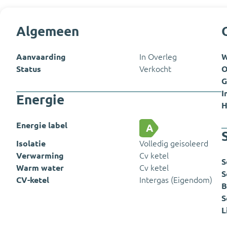
Algemeen
Aanvaarding
In Overleg
W
Status
Verkocht
O
G
I
Energie
H
Energie label
A
Isolatie
Volledig geisoleerd
Verwarming
Cv ketel
S
Warm water
Cv ketel
S
CV-ketel
Intergas (Eigendom)
B
S
L