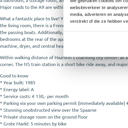
a bathroom, a storage room, and a spacious rooftop terrace. Loc
We gebruiken cookies om cont
Major roads to the A9 are within a very short distance, so you’re
websiteverkeer te analyseren
media, adverteren en analys
What a fantastic place to live! You enter on the ground floor a
verstrekt of die ze hebben v
the living room, there is a French balcony from which you can e
the passing boats. Additionally, there is a modern kitchen equip
bedrooms at the rear of the apartment. One of the bedrooms has 
machine, dryer, and central heating system. Down in the storage 
Within walking distance of Haarlem’s charming city center: all am
corner. The NS train station is a short bike ride away, and maj
Good to know
* Year built: 1985
* Energy label: A
* Service costs: € 130,- per month
* Parking via your own parking permit (immediately available) €
* Stunning unobstructed view over the Spaarne
* Private storage room on the ground floor
* Grote Markt: 5 minutes by bike