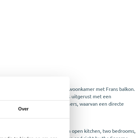
.
 de voordeur kom je in de lichte woonkamer met Frans balkon.
 toegang tot de badkamer, die is uitgerust met een
ent beschikt over twee slaapkamers, waarvan een directe
Over
g room with a French balcony, an open kitchen, two bedrooms,