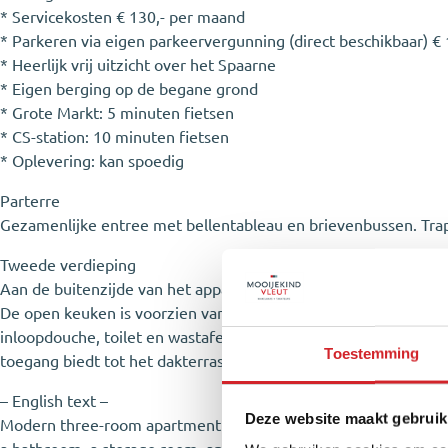
* Servicekosten € 130,- per maand
* Parkeren via eigen parkeervergunning (direct beschikbaar) € 1
* Heerlijk vrij uitzicht over het Spaarne
* Eigen berging op de begane grond
* Grote Markt: 5 minuten fietsen
* CS-station: 10 minuten fietsen
* Oplevering: kan spoedig
Parterre
Gezamenlijke entree met bellentableau en brievenbussen. Trap
Tweede verdieping
Aan de buitenzijde van het appartement bevindt zich de meter
De open keuken is voorzien van een koelkast, vriezer, 5-pits g
inloopdouche, toilet en wastafel. Daarnaast is er een ruime C
Toestemming
toegang biedt tot het dakterras.
– English text –
Deze website maakt gebruik
Modern three-room apartment in a unique location with an unob