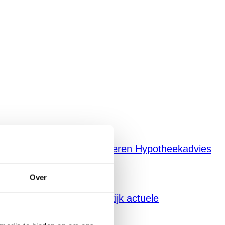
s kopen
Mijn huis laten taxeren
Hypotheekadvies
Over
 eens naar Pre-Owned
Bekijk actuele