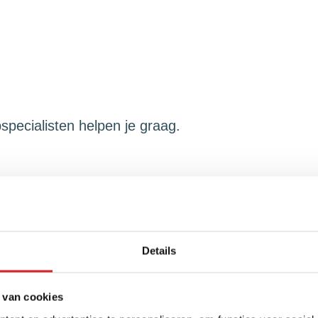
pecialisten helpen je graag.
onen
Duurzame woning kopen
Een nieuwbouw hui
Details
pen of eerst verkopen?
Overweeg nieuwbouw!
Kijk
 van cookies