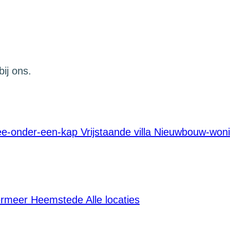
bij ons.
e-onder-een-kap
Vrijstaande villa
Nieuwbouw-won
ermeer
Heemstede
Alle locaties