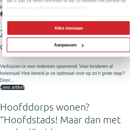
die u aan ze heeft verstrekt of die ze hebben verzameld op
een speeltuin om de hoek waar je kinderen zelf veilig…
basis van uw gebruik van hun services.
Lees artikel
Alles toestaan
Zo bereid je je kinderen voor
op de verhuizing
Aanpassen
Verhuizen is voor iedereen spannend. Voor kinderen al
helemaal! Hoe bereid je ze optimaal voor op zo’n grote stap?
Door…
Lees artikel
Hoofddorps wonen?
“Hoofdstads! Maar dan met