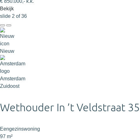
€ 850.000,- k.k.
Bekijk
slide
2
of 36
Nieuw
Amsterdam
Zuidoost
Wethouder In ’t Veldstraat 35
Eengezinswoning
97 m²