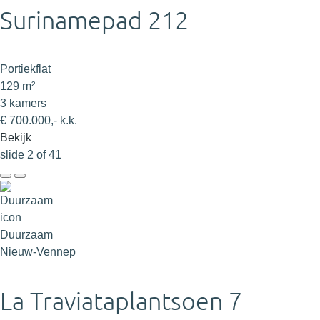
Surinamepad 212
Portiekflat
129 m²
3 kamers
€ 700.000,- k.k.
Bekijk
slide
2
of 41
Duurzaam
Nieuw-Vennep
La Traviataplantsoen 7