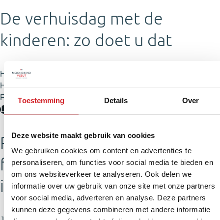
De verhuisdag met de
kinderen: zo doet u dat
Huis verkocht, nieuw huis gekocht: de grote dag breekt aan!
Hoe plan je de verhuisdag met rondrennende kinderen?
Familieman Marco…
Toestemming
Details
Over
Lees artikel
Deze website maakt gebruik van cookies
Ruimte, zelf naar school
We gebruiken cookies om content en advertenties te
fietsen, buurtbbq’s: welkom
personaliseren, om functies voor social media te bieden en
om ons websiteverkeer te analyseren. Ook delen we
in Nieuw-Vennep
informatie over uw gebruik van onze site met onze partners
voor social media, adverteren en analyse. Deze partners
kunnen deze gegevens combineren met andere informatie
Jamie Bakker in Haarlemmermeer: “Hoe fijn is een tuin? En