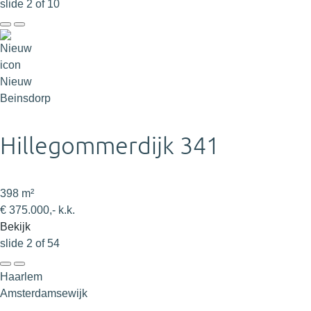
slide
2
of 10
Nieuw
Beinsdorp
Hillegommerdijk 341
398 m²
€ 375.000,- k.k.
Bekijk
slide
2
of 54
Haarlem
Amsterdamsewijk