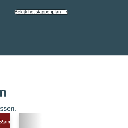
Bekijk het stappenplan
en
ussen.
zaam