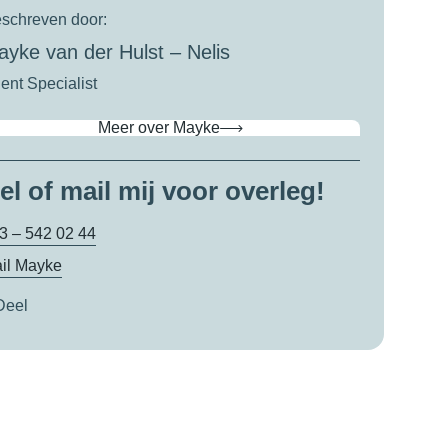
schreven door:
yke van der Hulst – Nelis
ient Specialist
Meer over Mayke
el of mail mij voor overleg!
3 – 542 02 44
il Mayke
Deel